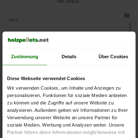
inkl. MwSt.:
500 €
450 €
400 €
Zustimmung
Details
Über Cookies
350 €
Diese Webseite verwendet Cookies
Wir verwenden Cookies, um Inhalte und Anzeigen zu
300 €
personalisieren, Funktionen für soziale Medien anbieten
zu können und die Zugriffe auf unsere Website zu
250 €
September
Januar
Mai
analysieren. Außerdem geben wir Informationen zu Ihrer
2025
2026
2026
Verwendung unserer Website an unsere Partner für
lose Ware
Sackware
soziale Medien, Werbung und Analysen weiter. Unsere
Partner führen diese Informationen möglicherweise mit
Die aktuelle Preisentwicklung für Holzpellets in Deutschland