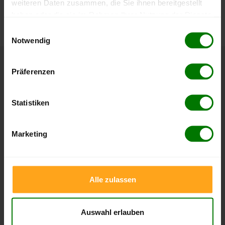
weiteren Daten zusammen, die Sie ihnen bereitgestellt
können Sie jederzeit auf unserer
Pelletspreise
-Seite
haben oder die sie im Rahmen Ihrer Nutzung der Dienste
nachvollziehen.
gesammelt haben.
Einwilligungsauswahl
Notwendig
Hier finden Sie unser
Impressum
und unsere
Datenschutzerklärung
.
Präferenzen
Höchst- und Tiefststände der
Pelletspreise in Ehndorf
Statistiken
Die Tabellen zeigen die
Höchst- und Tiefststände der
Pelletspreise für lose Holzpellets und Holzpellets
Marketing
Sackware in Ehndorf
. Das dazugehörige Datum zeigt,
wann der Höchst- oder Tiefststand im jeweiligen Zeitraum
erreicht wurde.
Alle zulassen
Lose Holzpellets
Auswahl erlauben