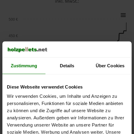
inkl. MwSt.:
500 €
450 €
400 €
Zustimmung
Details
Über Cookies
350 €
300 €
Diese Webseite verwendet Cookies
Wir verwenden Cookies, um Inhalte und Anzeigen zu
250 €
personalisieren, Funktionen für soziale Medien anbieten
September
Januar
Mai
zu können und die Zugriffe auf unsere Website zu
2025
2026
2026
analysieren. Außerdem geben wir Informationen zu Ihrer
lose Ware
Sackware
Verwendung unserer Website an unsere Partner für
Die aktuelle Preisentwicklung für Holzpellets in Deutschland
soziale Medien, Werbung und Analysen weiter. Unsere