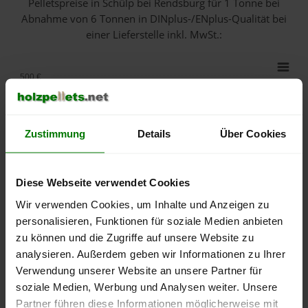
Pelletspreise in Schülp bei Rendsburg für 1 Tonne bei
Abnahme
von 6 Tonnen
in DINplus-/ENplus-Qualität bei
einer Lieferstelle inkl. MwSt.:
500 €
450 €
Zustimmung
Details
Über Cookies
400 €
Diese Webseite verwendet Cookies
350 €
Wir verwenden Cookies, um Inhalte und Anzeigen zu
personalisieren, Funktionen für soziale Medien anbieten
300 €
zu können und die Zugriffe auf unsere Website zu
analysieren. Außerdem geben wir Informationen zu Ihrer
250 €
Verwendung unserer Website an unsere Partner für
September
Januar
Mai
soziale Medien, Werbung und Analysen weiter. Unsere
2025
2026
2026
Partner führen diese Informationen möglicherweise mit