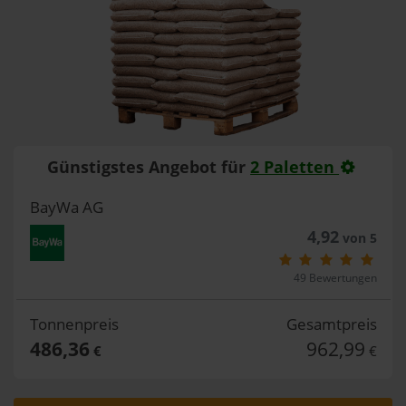
Günstigstes Angebot für
2 Paletten
BayWa AG
4,92
von 5
49 Bewertungen
Tonnenpreis
Gesamtpreis
486,36
962,99
€
€