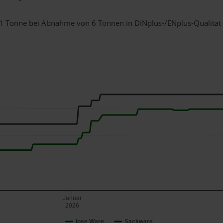
r 1 Tonne bei Abnahme
von 6 Tonnen
in DINplus-/ENplus-Qualität b
Januar
2026
lose Ware
Sackware