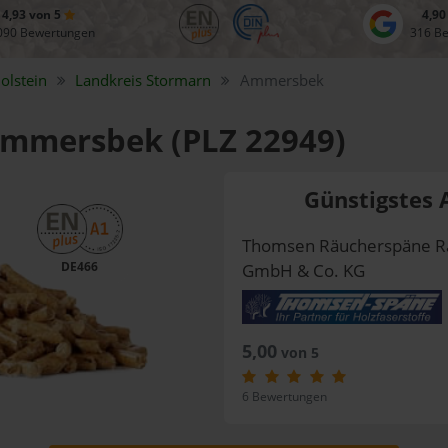
4,93 von 5
4,90
090 Bewertungen
316 B
olstein
Landkreis
Stormarn
Ammersbek
 Ammersbek (PLZ 22949)
Günstigstes 
Thomsen Räucherspäne R
DE466
GmbH & Co. KG
5,00
von 5
6 Bewertungen