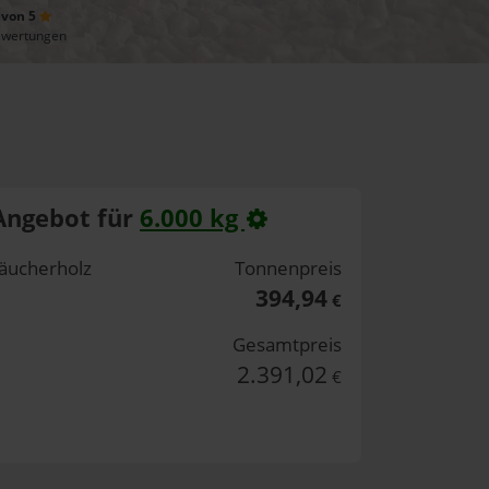
 von 5
ewertungen
Angebot für
6.000 kg
äucherholz
Tonnenpreis
394,94
€
Gesamtpreis
2.391,02
€