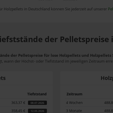
ür Holzpellets in Deutschland können Sie jederzeit auf unserer
Pel
iefststände der Pelletspreis
tände der Pelletspreise für lose Holzpellets und Holzpelle
t, wann der Höchst- oder Tiefststand im jeweiligen Zeitraum erre
ets
Holz
Tiefststand
Zeitraum
363,37 €
4 Wochen
488,
08.07.2026
358,45 €
3 Monate
488,
12.05.2026