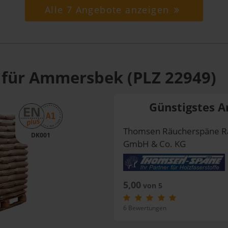
Alle 7 Angebote anzeigen
 für Ammersbek (PLZ 22949)
Günstigstes A
Thomsen Räucherspäne R
DK001
GmbH & Co. KG
5,00
von 5
6 Bewertungen