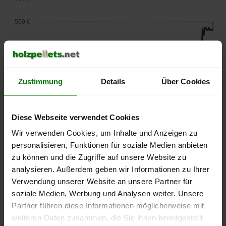
500 €
450 €
400 €
Zustimmung
Details
Über Cookies
350 €
300 €
Diese Webseite verwendet Cookies
Wir verwenden Cookies, um Inhalte und Anzeigen zu
250 €
personalisieren, Funktionen für soziale Medien anbieten
September
Januar
Mai
2025
2026
2026
zu können und die Zugriffe auf unsere Website zu
analysieren. Außerdem geben wir Informationen zu Ihrer
lose Ware
Sackware
Verwendung unserer Website an unsere Partner für
Die aktuelle Preisentwicklung für Holzpellets in Deutschland
soziale Medien, Werbung und Analysen weiter. Unsere
können Sie jederzeit auf unserer
Pelletspreise
-Seite
Partner führen diese Informationen möglicherweise mit
nachvollziehen.
weiteren Daten zusammen, die Sie ihnen bereitgestellt