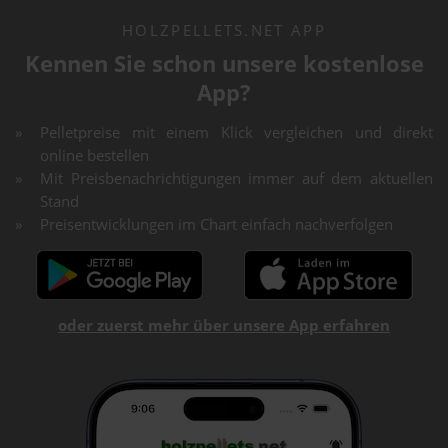
HOLZPELLETS.NET APP
Kennen Sie schon unsere kostenlose
App?
Pelletpreise mit einem Klick vergleichen und direkt
online bestellen
Mit Preisbenachrichtigungen immer auf dem aktuellen
Stand
Preisentwicklungen im Chart einfach nachverfolgen
oder zuerst mehr über unsere App erfahren