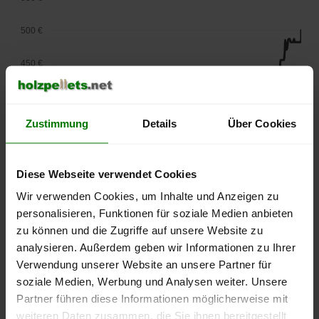
500 €
450 €
400 €
Zustimmung
Details
Über Cookies
350 €
300 €
Diese Webseite verwendet Cookies
250 €
Wir verwenden Cookies, um Inhalte und Anzeigen zu
September
Januar
Mai
personalisieren, Funktionen für soziale Medien anbieten
2025
2026
2026
zu können und die Zugriffe auf unsere Website zu
lose Ware
Sackware
analysieren. Außerdem geben wir Informationen zu Ihrer
Die aktuelle Preisentwicklung für Holzpellets in Deutschland
Verwendung unserer Website an unsere Partner für
können Sie jederzeit auf unserer
Pelletspreise
-Seite
soziale Medien, Werbung und Analysen weiter. Unsere
nachvollziehen.
Partner führen diese Informationen möglicherweise mit
weiteren Daten zusammen, die Sie ihnen bereitgestellt