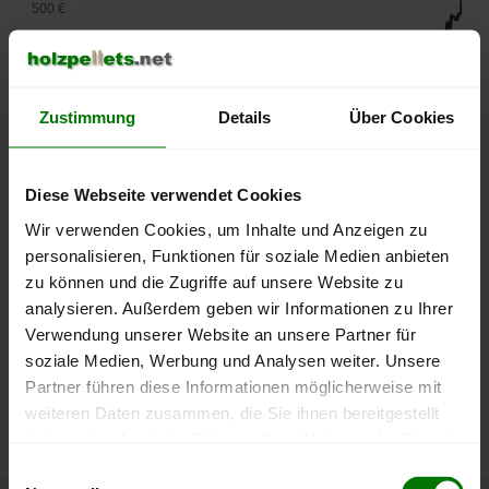
500 €
450 €
400 €
Zustimmung
Details
Über Cookies
350 €
Diese Webseite verwendet Cookies
300 €
Wir verwenden Cookies, um Inhalte und Anzeigen zu
personalisieren, Funktionen für soziale Medien anbieten
250 €
September
Januar
Mai
zu können und die Zugriffe auf unsere Website zu
2025
2026
2026
analysieren. Außerdem geben wir Informationen zu Ihrer
lose Ware
Sackware
Verwendung unserer Website an unsere Partner für
soziale Medien, Werbung und Analysen weiter. Unsere
Die aktuelle Preisentwicklung für Holzpellets in Deutschland
Partner führen diese Informationen möglicherweise mit
können Sie jederzeit auf unserer
Pelletspreise
-Seite
weiteren Daten zusammen, die Sie ihnen bereitgestellt
nachvollziehen.
haben oder die sie im Rahmen Ihrer Nutzung der Dienste
gesammelt haben.
Einwilligungsauswahl