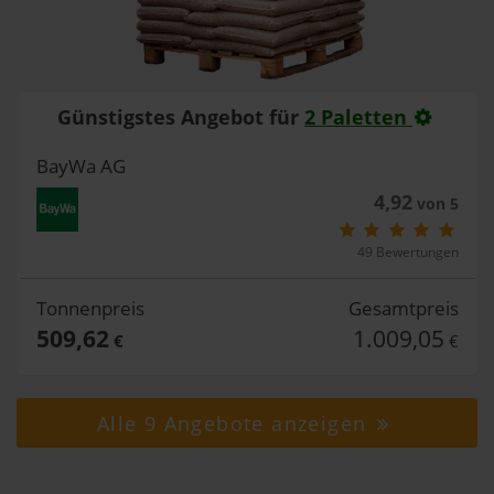
Günstigstes Angebot für
2 Paletten
BayWa AG
4,92
von 5
49 Bewertungen
Tonnenpreis
Gesamtpreis
509,62
1.009,05
€
€
Alle 9 Angebote anzeigen