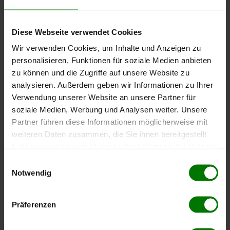
500 €
Diese Webseite verwendet Cookies
400 €
Wir verwenden Cookies, um Inhalte und Anzeigen zu
personalisieren, Funktionen für soziale Medien anbieten
300 €
zu können und die Zugriffe auf unsere Website zu
analysieren. Außerdem geben wir Informationen zu Ihrer
200 €
Verwendung unserer Website an unsere Partner für
soziale Medien, Werbung und Analysen weiter. Unsere
100 €
Partner führen diese Informationen möglicherweise mit
weiteren Daten zusammen, die Sie ihnen bereitgestellt
0 €
haben oder die sie im Rahmen Ihrer Nutzung der Dienste
September
Januar
Mai
2025
2026
2026
gesammelt haben.
Einwilligungsauswahl
Notwendig
lose Ware
Sackware
Hier finden Sie unser
Impressum
und unsere
Die aktuelle Preisentwicklung für Holzpellets in Deutschland
Datenschutzerklärung
.
können Sie jederzeit auf unserer
Pelletspreise
-Seite
Präferenzen
nachvollziehen.