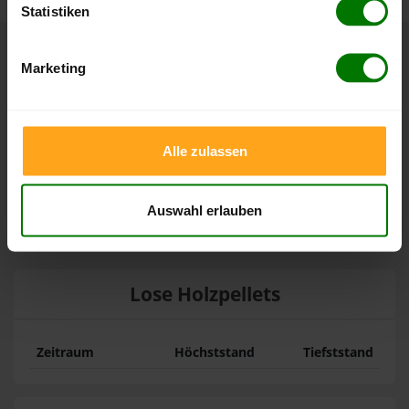
Statistiken
Marketing
Höchst- und Tiefststände der
Pelletspreise in Schillingstedt
Die Tabellen zeigen die
Höchst- und Tiefststände der
Alle zulassen
Pelletspreise für lose Holzpellets und Holzpellets
Sackware in Schillingstedt
. Das dazugehörige Datum
Auswahl erlauben
zeigt, wann der Höchst- oder Tiefststand im jeweiligen
Zeitraum erreicht wurde.
Lose Holzpellets
Zeitraum
Höchststand
Tiefststand