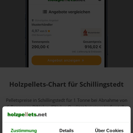
Holzpellets-Chart für Schillingstedt
Pelletspreise in Schillingstedt für 1 Tonne bei Abnahme
von
6 Tonnen
in DINplus-/ENplus-Qualität bei einer Lieferstelle
inkl. MwSt.:
Zustimmung
Details
Über Cookies
600 €