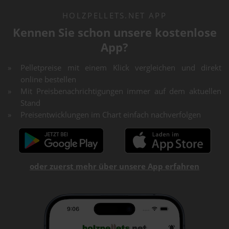
HOLZPELLETS.NET APP
Kennen Sie schon unsere kostenlose
App?
Pelletpreise mit einem Klick vergleichen und direkt
online bestellen
Mit Preisbenachrichtigungen immer auf dem aktuellen
Stand
Preisentwicklungen im Chart einfach nachverfolgen
oder zuerst mehr über unsere App erfahren