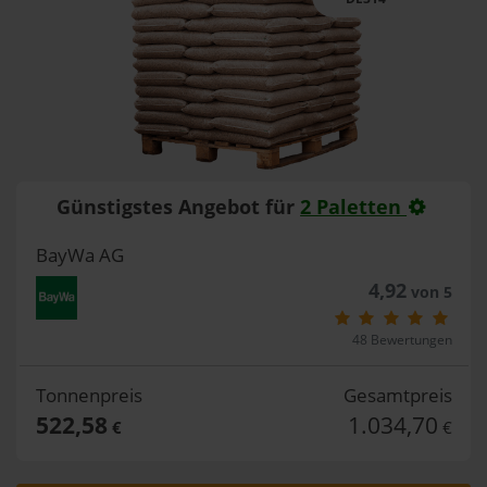
Günstigstes Angebot für
2 Paletten
BayWa AG
4,92
von 5
48 Bewertungen
Tonnenpreis
Gesamtpreis
522,58
1.034,70
€
€