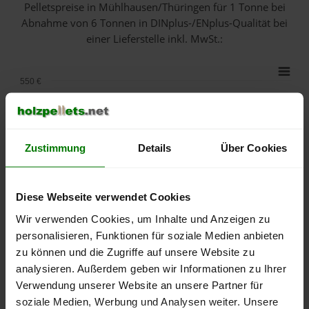
Pelletspreise in Mühlhausen/Thüringen für 1 Tonne bei
Abnahme
von 6 Tonnen
in DINplus-/ENplus-Qualität bei
einer Lieferstelle inkl. MwSt.:
550 €
500 €
450 €
Zustimmung
Details
Über Cookies
400 €
Diese Webseite verwendet Cookies
350 €
Wir verwenden Cookies, um Inhalte und Anzeigen zu
personalisieren, Funktionen für soziale Medien anbieten
300 €
zu können und die Zugriffe auf unsere Website zu
analysieren. Außerdem geben wir Informationen zu Ihrer
250 €
September
Januar
Mai
Verwendung unserer Website an unsere Partner für
2025
2026
2026
soziale Medien, Werbung und Analysen weiter. Unsere