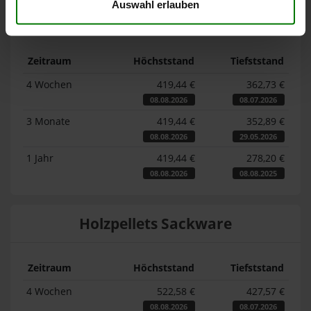
Auswahl erlauben
Lose Holzpellets
Zeitraum
Höchststand
Tiefststand
4 Wochen
419,44 €
362,73 €
08.08.2026
08.07.2026
3 Monate
419,44 €
352,89 €
08.08.2026
29.05.2026
1 Jahr
419,44 €
278,20 €
08.08.2026
08.08.2025
Holzpellets Sackware
Zeitraum
Höchststand
Tiefststand
4 Wochen
522,58 €
427,57 €
08.08.2026
08.07.2026