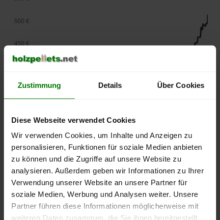
500 €
450 €
400 €
Zustimmung
Details
Über Cookies
350 €
300 €
Diese Webseite verwendet Cookies
250 €
Wir verwenden Cookies, um Inhalte und Anzeigen zu
September
Januar
Mai
personalisieren, Funktionen für soziale Medien anbieten
2025
2026
2026
zu können und die Zugriffe auf unsere Website zu
lose Ware
Sackware
analysieren. Außerdem geben wir Informationen zu Ihrer
Die aktuelle Preisentwicklung für Holzpellets in Deutschland
Verwendung unserer Website an unsere Partner für
können Sie jederzeit auf unserer
Pelletspreise
-Seite
soziale Medien, Werbung und Analysen weiter. Unsere
nachvollziehen.
Partner führen diese Informationen möglicherweise mit
weiteren Daten zusammen, die Sie ihnen bereitgestellt