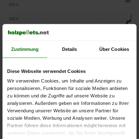
550 €
500 €
450 €
400 €
Zustimmung
Details
Über Cookies
350 €
Diese Webseite verwendet Cookies
300 €
Wir verwenden Cookies, um Inhalte und Anzeigen zu
personalisieren, Funktionen für soziale Medien anbieten
250 €
September
Januar
Mai
zu können und die Zugriffe auf unsere Website zu
2025
2026
2026
analysieren. Außerdem geben wir Informationen zu Ihrer
lose Ware
Sackware
Verwendung unserer Website an unsere Partner für
soziale Medien, Werbung und Analysen weiter. Unsere
Die aktuelle Preisentwicklung für Holzpellets in Deutschland
Partner führen diese Informationen möglicherweise mit
können Sie jederzeit auf unserer
Pelletspreise
-Seite
weiteren Daten zusammen, die Sie ihnen bereitgestellt
nachvollziehen.