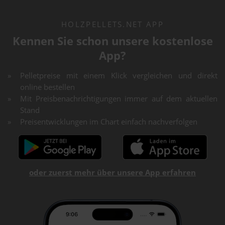
HOLZPELLETS.NET APP
Kennen Sie schon unsere kostenlose
App?
Pelletpreise mit einem Klick vergleichen und direkt
online bestellen
Mit Preisbenachrichtigungen immer auf dem aktuellen
Stand
Preisentwicklungen im Chart einfach nachverfolgen
oder zuerst mehr über unsere App erfahren