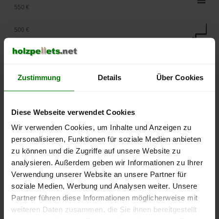
550 €
500 €
450 €
400 €
Zustimmung
Details
Über Cookies
350 €
Diese Webseite verwendet Cookies
300 €
Wir verwenden Cookies, um Inhalte und Anzeigen zu
personalisieren, Funktionen für soziale Medien anbieten
250 €
September
Januar
Mai
zu können und die Zugriffe auf unsere Website zu
2025
2026
2026
analysieren. Außerdem geben wir Informationen zu Ihrer
lose Ware
Sackware
Verwendung unserer Website an unsere Partner für
soziale Medien, Werbung und Analysen weiter. Unsere
Die aktuelle Preisentwicklung für Holzpellets in Deutschland
Partner führen diese Informationen möglicherweise mit
können Sie jederzeit auf unserer
Pelletspreise
-Seite
weiteren Daten zusammen, die Sie ihnen bereitgestellt
nachvollziehen.