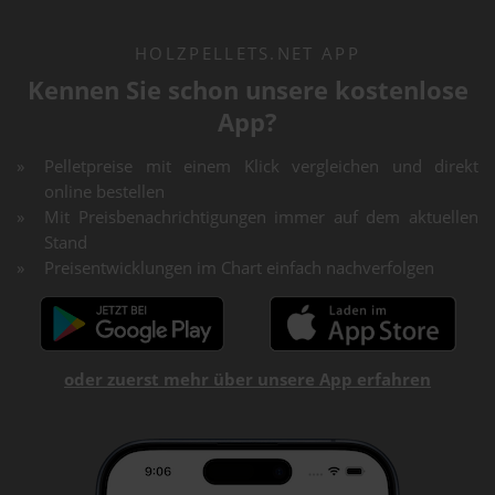
HOLZPELLETS.NET APP
Kennen Sie schon unsere kostenlose
App?
Pelletpreise mit einem Klick vergleichen und direkt
online bestellen
Mit Preisbenachrichtigungen immer auf dem aktuellen
Stand
Preisentwicklungen im Chart einfach nachverfolgen
oder zuerst mehr über unsere App erfahren