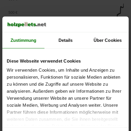
500 €
450 €
400 €
Zustimmung
Details
Über Cookies
350 €
Diese Webseite verwendet Cookies
300 €
Wir verwenden Cookies, um Inhalte und Anzeigen zu
personalisieren, Funktionen für soziale Medien anbieten
250 €
zu können und die Zugriffe auf unsere Website zu
September
Januar
Mai
2025
2026
2026
analysieren. Außerdem geben wir Informationen zu Ihrer
Verwendung unserer Website an unsere Partner für
lose Ware
Sackware
soziale Medien, Werbung und Analysen weiter. Unsere
Die aktuelle Preisentwicklung für Holzpellets in Deutschland
Partner führen diese Informationen möglicherweise mit
können Sie jederzeit auf unserer
Pelletspreise
-Seite
weiteren Daten zusammen, die Sie ihnen bereitgestellt
nachvollziehen.
haben oder die sie im Rahmen Ihrer Nutzung der Dienste