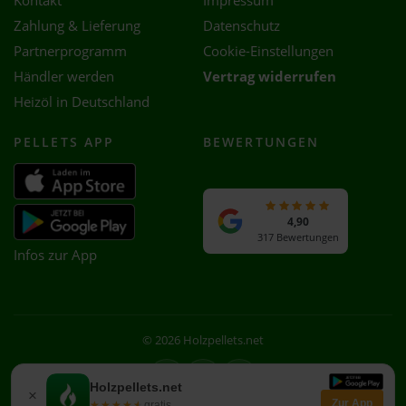
Kontakt
Impressum
Zahlung & Lieferung
Datenschutz
Partnerprogramm
Cookie-Einstellungen
Händler werden
Vertrag widerrufen
Heizöl in Deutschland
PELLETS APP
BEWERTUNGEN
4,90
317 Bewertungen
Infos zur App
© 2026 Holzpellets.net
Facebook
Instagram
WhatsApp
Holzpellets.net
×
Zur App
★★★★★
★★★★★
gratis