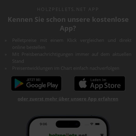
HOLZPELLETS.NET APP
Kennen Sie schon unsere kostenlose
App?
Pelletpreise mit einem Klick vergleichen und direkt
online bestellen
Mit Preisbenachrichtigungen immer auf dem aktuellen
Stand
Preisentwicklungen im Chart einfach nachverfolgen
oder zuerst mehr über unsere App erfahren