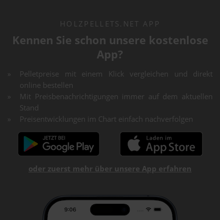
HOLZPELLETS.NET APP
Kennen Sie schon unsere kostenlose
App?
Pelletpreise mit einem Klick vergleichen und direkt
online bestellen
Mit Preisbenachrichtigungen immer auf dem aktuellen
Stand
Preisentwicklungen im Chart einfach nachverfolgen
oder zuerst mehr über unsere App erfahren