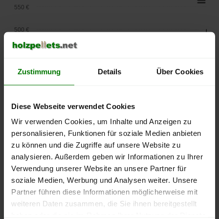
550 €
500 €
450 €
Zustimmung
Details
Über Cookies
400 €
350 €
Diese Webseite verwendet Cookies
300 €
Wir verwenden Cookies, um Inhalte und Anzeigen zu
personalisieren, Funktionen für soziale Medien anbieten
250 €
zu können und die Zugriffe auf unsere Website zu
September
Januar
Mai
analysieren. Außerdem geben wir Informationen zu Ihrer
2025
2026
2026
Verwendung unserer Website an unsere Partner für
lose Ware
Sackware
soziale Medien, Werbung und Analysen weiter. Unsere
Die aktuelle Preisentwicklung für Holzpellets in Deutschland
Partner führen diese Informationen möglicherweise mit
können Sie jederzeit auf unserer
Pelletspreise
-Seite
weiteren Daten zusammen, die Sie ihnen bereitgestellt
nachvollziehen.
haben oder die sie im Rahmen Ihrer Nutzung der Dienste