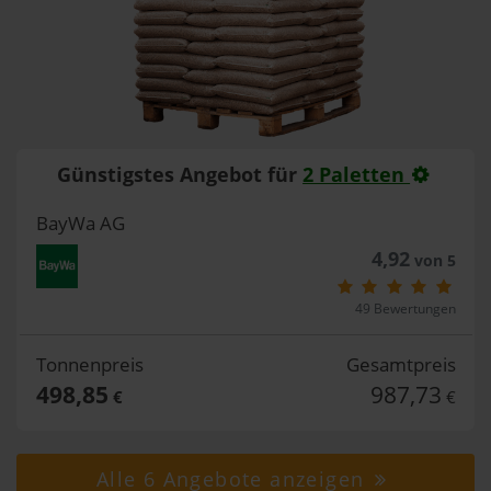
Günstigstes Angebot für
2 Paletten
BayWa AG
4,92
von 5
49 Bewertungen
Tonnenpreis
Gesamtpreis
498,85
987,73
€
€
Alle 6 Angebote anzeigen