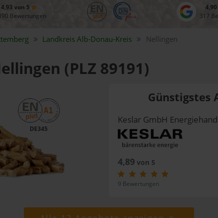
4,93 von 5
4,90
090 Bewertungen
317 B
ttemberg
Landkreis
Alb-Donau-Kreis
Nellingen
Nellingen (PLZ 89191)
Günstigstes 
Keslar GmbH Energiehand
DE345
4,89
von 5
9 Bewertungen