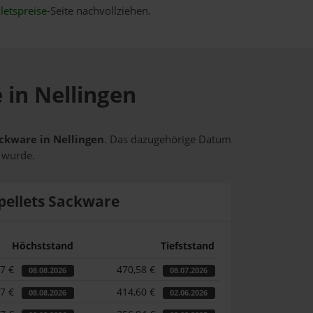
letspreise
-Seite nachvollziehen.
 in Nellingen
ackware in Nellingen
. Das dazugehörige Datum
t wurde.
pellets Sackware
Höchststand
Tiefststand
77 €
470,58 €
08.08.2026
08.07.2026
77 €
414,60 €
08.08.2026
02.06.2026