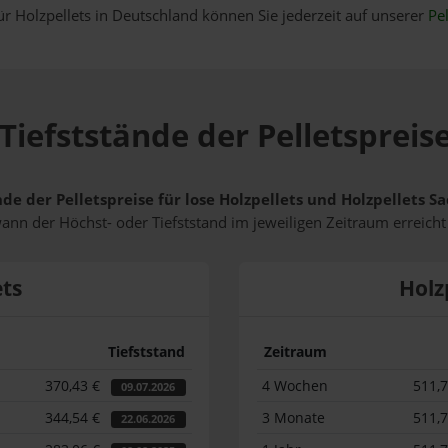
ür Holzpellets in Deutschland können Sie jederzeit auf unserer
Pel
Tiefststände der Pelletspreise
de der Pelletspreise für lose Holzpellets und Holzpellets S
wann der Höchst- oder Tiefststand im jeweiligen Zeitraum erreich
ets
Holz
Tiefststand
Zeitraum
370,43 €
4 Wochen
511,
09.07.2026
344,54 €
3 Monate
511,
22.06.2026