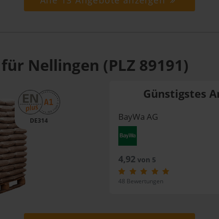
Alle 13 Angebote anzeigen
für Nellingen (PLZ 89191)
Günstigstes A
BayWa AG
DE314
4,92
von 5
48 Bewertungen