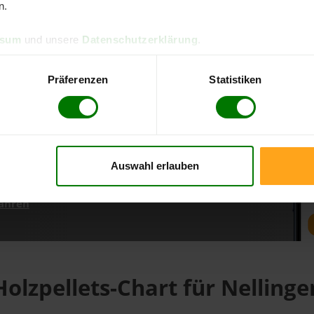
n.
ssum
und unsere
Datenschutzerklärung
.
d direkt online bestellen
m aktuellen Stand
Präferenzen
Statistiken
erfolgen
Auswahl erlauben
fahren
Holzpellets-Chart für Nellinge