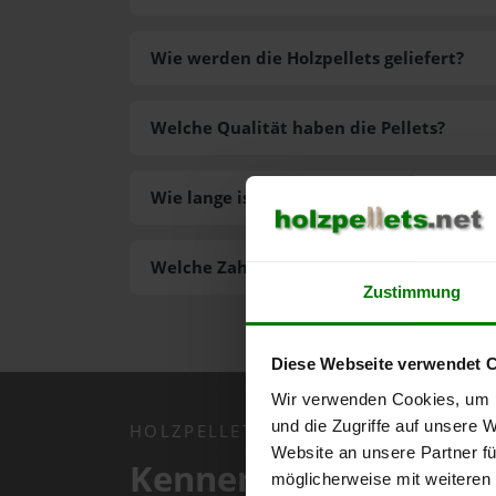
Wie werden die Holzpellets geliefert?
Welche Qualität haben die Pellets?
Wie lange ist die Lieferzeit der Pellets?
Welche Zahlungsarten gibt es?
Zustimmung
Diese Webseite verwendet 
Wir verwenden Cookies, um I
und die Zugriffe auf unsere 
HOLZPELLETS.NET APP
Website an unsere Partner fü
Kennen Sie schon uns
möglicherweise mit weiteren