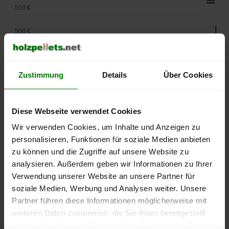
550 €
500 €
450 €
Zustimmung
Details
Über Cookies
400 €
350 €
Diese Webseite verwendet Cookies
300 €
Wir verwenden Cookies, um Inhalte und Anzeigen zu
personalisieren, Funktionen für soziale Medien anbieten
250 €
zu können und die Zugriffe auf unsere Website zu
September
Januar
Mai
analysieren. Außerdem geben wir Informationen zu Ihrer
2025
2026
2026
Verwendung unserer Website an unsere Partner für
lose Ware
Sackware
soziale Medien, Werbung und Analysen weiter. Unsere
Die aktuelle Preisentwicklung für Holzpellets in Deutschland
Partner führen diese Informationen möglicherweise mit
können Sie jederzeit auf unserer
Pelletspreise
-Seite
weiteren Daten zusammen, die Sie ihnen bereitgestellt
nachvollziehen.
haben oder die sie im Rahmen Ihrer Nutzung der Dienste