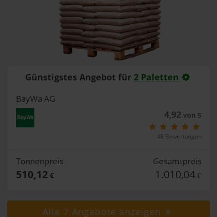
Günstigstes Angebot für
2 Paletten
BayWa AG
4,92
von 5
48 Bewertungen
Tonnenpreis
Gesamtpreis
510,12
1.010,04
€
€
Alle 7 Angebote anzeigen