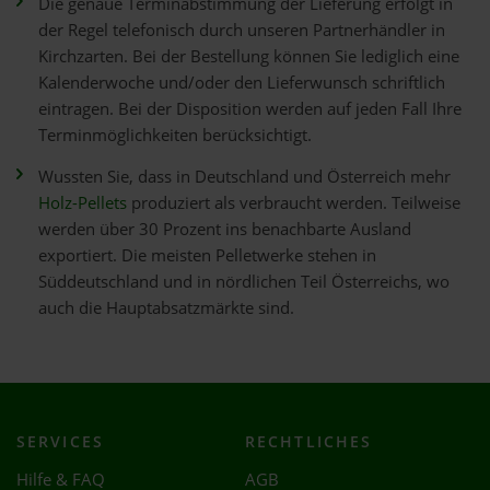
Die genaue Terminabstimmung der Lieferung erfolgt in
der Regel telefonisch durch unseren Partnerhändler in
Kirchzarten. Bei der Bestellung können Sie lediglich eine
Kalenderwoche und/oder den Lieferwunsch schriftlich
eintragen. Bei der Disposition werden auf jeden Fall Ihre
Terminmöglichkeiten berücksichtigt.
Wussten Sie, dass in Deutschland und Österreich mehr
Holz-Pellets
produziert als verbraucht werden. Teilweise
werden über 30 Prozent ins benachbarte Ausland
exportiert. Die meisten Pelletwerke stehen in
Süddeutschland und in nördlichen Teil Österreichs, wo
auch die Hauptabsatzmärkte sind.
SERVICES
RECHTLICHES
Hilfe & FAQ
AGB