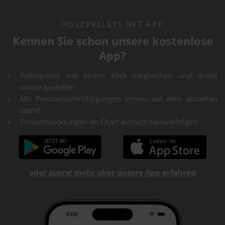
HOLZPELLETS.NET APP
Kennen Sie schon unsere kostenlose
App?
Pelletpreise mit einem Klick vergleichen und direkt
online bestellen
Mit Preisbenachrichtigungen immer auf dem aktuellen
Stand
Preisentwicklungen im Chart einfach nachverfolgen
oder zuerst mehr über unsere App erfahren