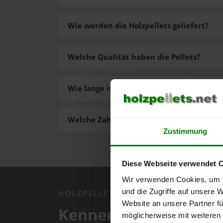
Wie werden die Holzpellets geliefert?
Welche Qualität haben die Pellets?
Wie lange ist die Lieferzeit der Pellets?
Welche Zahlungsarten gibt es?
Zustimmung
Diese Webseite verwendet 
Wir verwenden Cookies, um I
und die Zugriffe auf unsere 
HOLZPELLETS.NET APP
Website an unsere Partner fü
Kennen Sie schon uns
möglicherweise mit weiteren