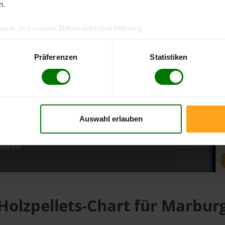
n.
ssum
und unsere
Datenschutzerklärung
.
d direkt online bestellen
m aktuellen Stand
Präferenzen
Statistiken
erfolgen
Auswahl erlauben
fahren
Holzpellets-Chart für Marbur