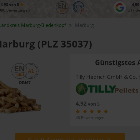
4,93 von 5
4,90
090 Bewertungen
317 B
Landkreis
Marburg-Biedenkopf
Marburg
Marburg (PLZ 35037)
Günstigstes 
Tilly Hedrich GmbH & Co. 
DE467
4,92
von 5
48 Bewertungen
Alle 9 Angebote anzeigen