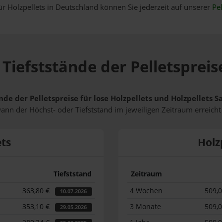
ür Holzpellets in Deutschland können Sie jederzeit auf unserer
Pel
Tiefststände der Pelletsprei
nde der Pelletspreise für lose Holzpellets und Holzpellets 
wann der Höchst- oder Tiefststand im jeweiligen Zeitraum erreich
ets
Holz
Tiefststand
Zeitraum
363,80 €
4 Wochen
509,
10.07.2026
353,10 €
3 Monate
509,
29.05.2026