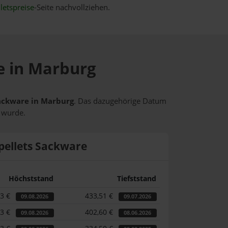
letspreise
-Seite nachvollziehen.
se in Marburg
Sackware in Marburg
. Das dazugehörige Datum
t wurde.
pellets Sackware
Höchststand
Tiefststand
03 €
433,51 €
09.08.2026
09.07.2026
03 €
402,60 €
09.08.2026
08.06.2026