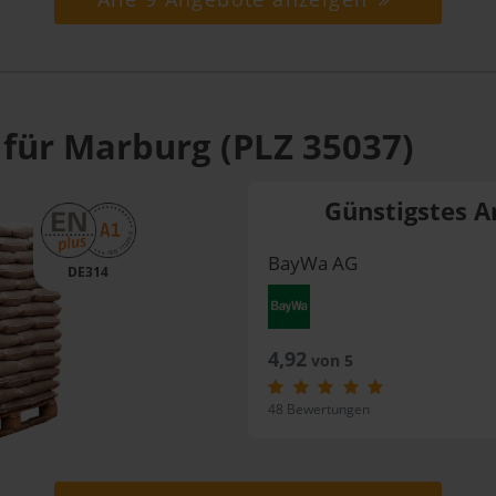
 für Marburg (PLZ 35037)
Günstigstes A
BayWa AG
DE314
4,92
von 5
48 Bewertungen