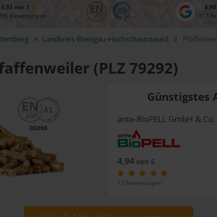
4,93 von 5
4,90
090 Bewertungen
317 B
ttemberg
Landkreis
Breisgau-Hochschwarzwald
Pfaffenwei
Pfaffenweiler (PLZ 79292)
Günstigstes 
ante-BioPELL GmbH & Co.
DE008
4,94
von 5
17 Bewertungen