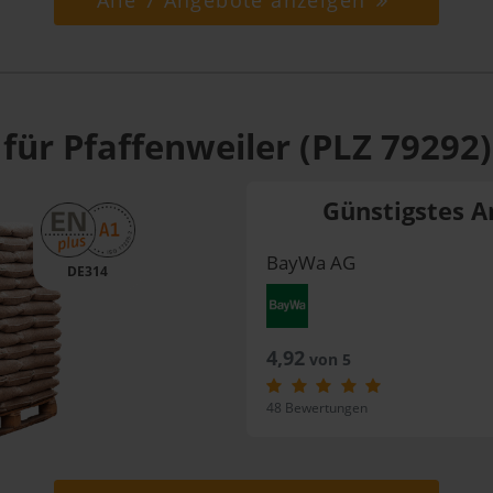
Alle 7 Angebote anzeigen
für Pfaffenweiler (PLZ 79292)
Günstigstes A
BayWa AG
DE314
4,92
von 5
48 Bewertungen