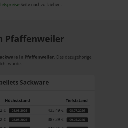
letspreise
-Seite nachvollziehen.
n Pfaffenweiler
Sackware in Pfaffenweiler
. Das dazugehörige
icht wurde.
pellets Sackware
Höchststand
Tiefststand
12 €
433,49 €
08.08.2026
08.07.2026
12 €
387,39 €
08.08.2026
09.05.2026