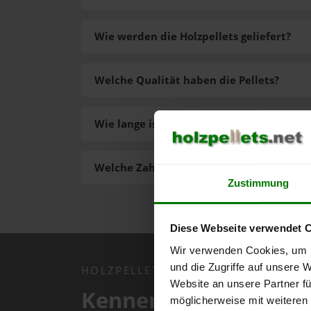
Wie werden die Holzpellets geliefert?
Welche Qualität haben die Pellets?
Wie lange ist die Lieferzeit der Pellets?
Welche Zahlungsarten gibt es?
Zustimmung
Diese Webseite verwendet 
Wir verwenden Cookies, um I
und die Zugriffe auf unsere 
HOLZPELLETS.NET APP
Website an unsere Partner fü
Kennen Sie schon uns
möglicherweise mit weiteren