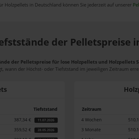
ür Holzpellets in Deutschland können Sie jederzeit auf unserer
Pel
efststände der Pelletspreise i
ände der Pelletspreise für lose Holzpellets und Holzpellets 
t, wann der Höchst- oder Tiefststand im jeweiligen Zeitraum erre
ets
Holz
Tiefststand
Zeitraum
387,34 €
4 Wochen
510,
11.07.2026
359,52 €
3 Monate
510,
28.05.2026