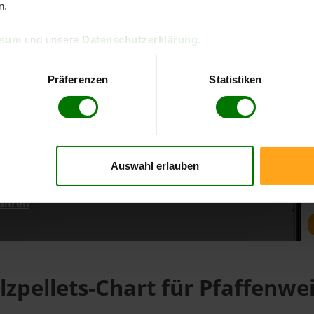
n.
ssum
und unsere
Datenschutzerklärung
.
d direkt online bestellen
m aktuellen Stand
Präferenzen
Statistiken
erfolgen
Auswahl erlauben
fahren
lzpellets-Chart für Pfaffenwei