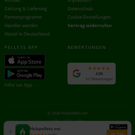
Kontakt
Impressum
Zahlung & Lieferung
Datenschutz
Partnerprogramm
Cookie-Einstellungen
Händler werden
Vertrag widerrufen
Heizöl in Deutschland
PELLETS APP
BEWERTUNGEN
4,90
317 Bewertungen
Infos zur App
© 2026 Holzpellets.net
Facebook
Instagram
WhatsApp
Holzpellets.net
×
Zur App
★★★★★
★★★★★
gratis