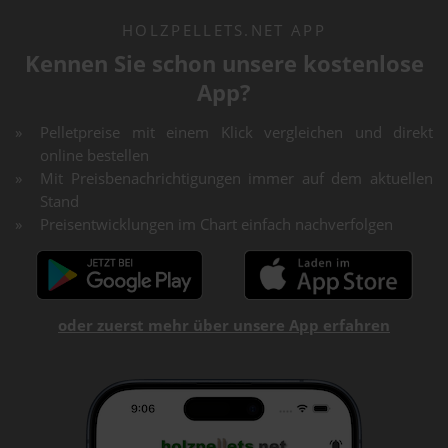
HOLZPELLETS.NET APP
Kennen Sie schon unsere kostenlose
App?
Pelletpreise mit einem Klick vergleichen und direkt
online bestellen
Mit Preisbenachrichtigungen immer auf dem aktuellen
Stand
Preisentwicklungen im Chart einfach nachverfolgen
oder zuerst mehr über unsere App erfahren