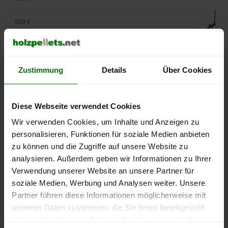
500 €
450 €
400 €
Zustimmung
Details
Über Cookies
350 €
Diese Webseite verwendet Cookies
300 €
Wir verwenden Cookies, um Inhalte und Anzeigen zu
personalisieren, Funktionen für soziale Medien anbieten
250 €
zu können und die Zugriffe auf unsere Website zu
September
Januar
Mai
2025
2026
2026
analysieren. Außerdem geben wir Informationen zu Ihrer
Verwendung unserer Website an unsere Partner für
lose Ware
Sackware
soziale Medien, Werbung und Analysen weiter. Unsere
Die aktuelle Preisentwicklung für Holzpellets in Deutschland
Partner führen diese Informationen möglicherweise mit
können Sie jederzeit auf unserer
Pelletspreise
-Seite
weiteren Daten zusammen, die Sie ihnen bereitgestellt
nachvollziehen.
haben oder die sie im Rahmen Ihrer Nutzung der Dienste