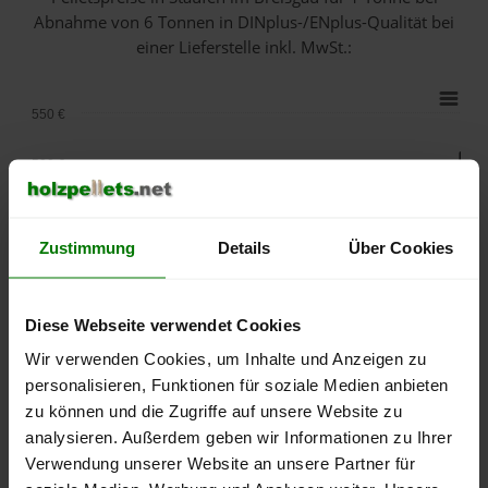
Abnahme
von 6 Tonnen
in DINplus-/ENplus-Qualität bei
einer Lieferstelle inkl. MwSt.:
550 €
500 €
450 €
Zustimmung
Details
Über Cookies
400 €
350 €
Diese Webseite verwendet Cookies
Wir verwenden Cookies, um Inhalte und Anzeigen zu
300 €
personalisieren, Funktionen für soziale Medien anbieten
zu können und die Zugriffe auf unsere Website zu
250 €
September
Januar
Mai
analysieren. Außerdem geben wir Informationen zu Ihrer
2025
2026
2026
Verwendung unserer Website an unsere Partner für
lose Ware
Sackware