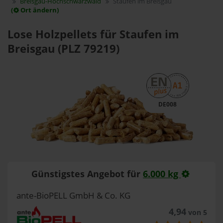
Breisgau-Hochschwarzwald
Staufen im Breisgau
(
Ort ändern)
Lose Holzpellets für Staufen im
Breisgau (PLZ 79219)
DE008
Günstigstes Angebot für
6.000 kg
ante-BioPELL GmbH & Co. KG
4,94
von 5