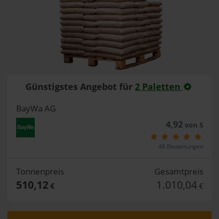
Günstigstes Angebot für
2 Paletten
BayWa AG
4,92
von 5
48 Bewertungen
Tonnenpreis
Gesamtpreis
510,12
1.010,04
€
€