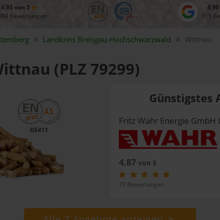
4,93 von 5
4,90
084 Bewertungen
315 B
ttemberg
Landkreis
Breisgau-Hochschwarzwald
Wittnau
Wittnau (PLZ 79299)
Günstigstes 
Fritz Wahr Energie GmbH 
DE411
4,87
von 5
70 Bewertungen
Alle 7 Angebote anzeigen