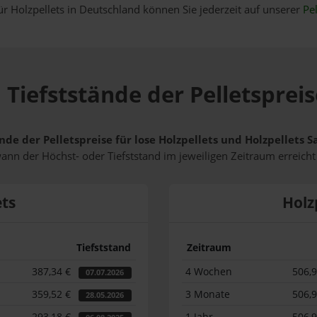
ür Holzpellets in Deutschland können Sie jederzeit auf unserer
Pel
 Tiefststände der Pelletspreis
nde der Pelletspreise für lose Holzpellets und Holzpellets 
wann der Höchst- oder Tiefststand im jeweiligen Zeitraum erreich
ets
Holz
Tiefststand
Zeitraum
387,34 €
4 Wochen
506,
07.07.2026
359,52 €
3 Monate
506,
28.05.2026
293,18 €
1 Jahr
506,