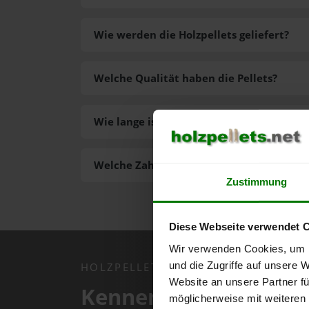
Wie werden die Holzpellets geliefert?
Welche Qualität haben die Pellets?
Wie lange ist die Lieferzeit der Pellets?
Welche Zahlungsarten gibt es?
Zustimmung
Diese Webseite verwendet 
Wir verwenden Cookies, um I
und die Zugriffe auf unsere 
HOLZPELLETS.NET APP
Website an unsere Partner fü
Kennen Sie schon uns
möglicherweise mit weiteren