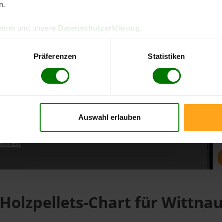
n.
ssum
und unsere
Datenschutzerklärung
.
d direkt online bestellen
m aktuellen Stand
Präferenzen
Statistiken
erfolgen
Auswahl erlauben
fahren
Holzpellets-Chart für Wittna