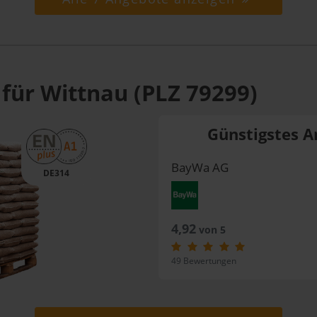
 für Wittnau (PLZ 79299)
Günstigstes A
BayWa AG
DE314
4,92
von 5
49 Bewertungen