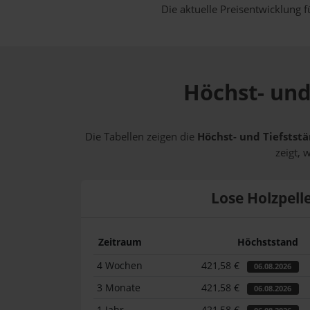
Die aktuelle Preisentwicklung f
Höchst- und
Die Tabellen zeigen die
Höchst- und Tiefststä
zeigt, 
Lose Holzpell
Zeitraum
Höchststand
4 Wochen
421,58 €
06.08.2026
3 Monate
421,58 €
06.08.2026
1 Jahr
421,58 €