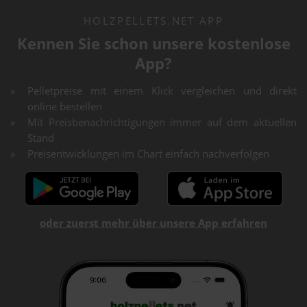
HOLZPELLETS.NET APP
Kennen Sie schon unsere kostenlose
App?
Pelletpreise mit einem Klick vergleichen und direkt
online bestellen
Mit Preisbenachrichtigungen immer auf dem aktuellen
Stand
Preisentwicklungen im Chart einfach nachverfolgen
oder zuerst mehr über unsere App erfahren