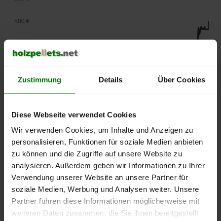
500 €
450 €
400 €
Zustimmung
Details
Über Cookies
350 €
300 €
Diese Webseite verwendet Cookies
Wir verwenden Cookies, um Inhalte und Anzeigen zu
250 €
personalisieren, Funktionen für soziale Medien anbieten
September
Januar
Mai
2025
2026
2026
zu können und die Zugriffe auf unsere Website zu
analysieren. Außerdem geben wir Informationen zu Ihrer
lose Ware
Sackware
Verwendung unserer Website an unsere Partner für
Die aktuelle Preisentwicklung für Holzpellets in Deutschland
soziale Medien, Werbung und Analysen weiter. Unsere
können Sie jederzeit auf unserer
Pelletspreise
-Seite
Partner führen diese Informationen möglicherweise mit
nachvollziehen.
weiteren Daten zusammen, die Sie ihnen bereitgestellt