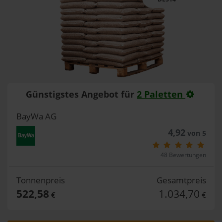
Günstigstes Angebot für
2 Paletten
BayWa AG
4,92
von 5
48 Bewertungen
Tonnenpreis
Gesamtpreis
522,58
1.034,70
€
€