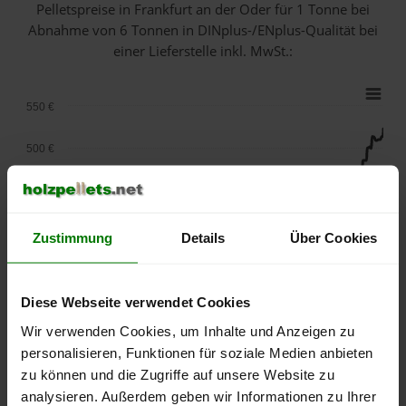
Pelletspreise in Frankfurt an der Oder für 1 Tonne bei
Abnahme
von 6 Tonnen
in DINplus-/ENplus-Qualität bei
einer Lieferstelle inkl. MwSt.:
550 €
500 €
450 €
400 €
Zustimmung
Details
Über Cookies
350 €
Diese Webseite verwendet Cookies
300 €
Wir verwenden Cookies, um Inhalte und Anzeigen zu
personalisieren, Funktionen für soziale Medien anbieten
250 €
September
Januar
Mai
zu können und die Zugriffe auf unsere Website zu
2025
2026
2026
analysieren. Außerdem geben wir Informationen zu Ihrer