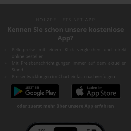
HOLZPELLETS.NET APP
Kennen Sie schon unsere kostenlose
App?
Pelletpreise mit einem Klick vergleichen und direkt
online bestellen
Mit Preisbenachrichtigungen immer auf dem aktuellen
Stand
Preisentwicklungen im Chart einfach nachverfolgen
oder zuerst mehr über unsere App erfahren