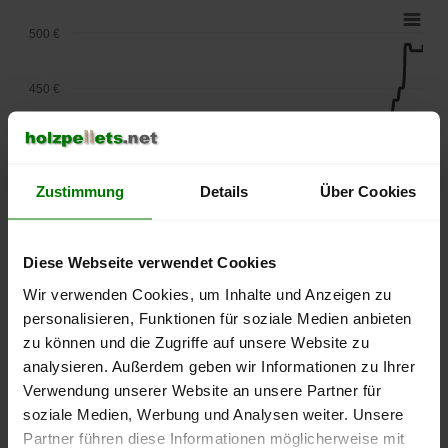
500 €
450 €
400 €
Zustimmung
Details
Über Cookies
350 €
300 €
Diese Webseite verwendet Cookies
Wir verwenden Cookies, um Inhalte und Anzeigen zu
250 €
personalisieren, Funktionen für soziale Medien anbieten
September
Januar
Mai
2025
2026
2026
zu können und die Zugriffe auf unsere Website zu
analysieren. Außerdem geben wir Informationen zu Ihrer
lose Ware
Sackware
Verwendung unserer Website an unsere Partner für
Die aktuelle Preisentwicklung für Holzpellets in Deutschland
soziale Medien, Werbung und Analysen weiter. Unsere
können Sie jederzeit auf unserer
Pelletspreise
-Seite
Partner führen diese Informationen möglicherweise mit