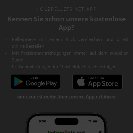
HOLZPELLETS.NET APP
Kennen Sie schon unsere kostenlose
App?
Pelletpreise mit einem Klick vergleichen und direkt
online bestellen
Mit Preisbenachrichtigungen immer auf dem aktuellen
Stand
Preisentwicklungen im Chart einfach nachverfolgen
oder zuerst mehr über unsere App erfahren