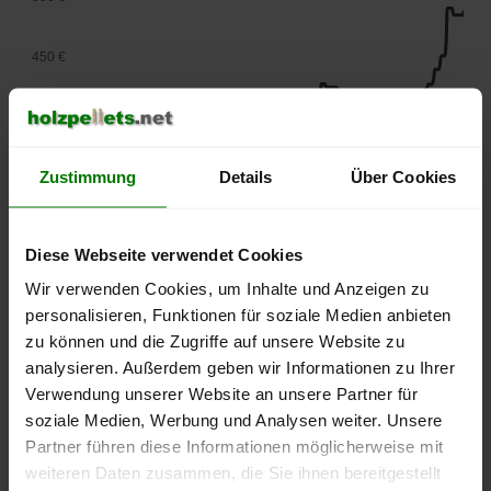
450 €
400 €
Zustimmung
Details
Über Cookies
350 €
300 €
Diese Webseite verwendet Cookies
Wir verwenden Cookies, um Inhalte und Anzeigen zu
250 €
personalisieren, Funktionen für soziale Medien anbieten
September
Januar
Mai
2025
2026
2026
zu können und die Zugriffe auf unsere Website zu
analysieren. Außerdem geben wir Informationen zu Ihrer
lose Ware
Sackware
Verwendung unserer Website an unsere Partner für
Die aktuelle Preisentwicklung für Holzpellets in Deutschland
soziale Medien, Werbung und Analysen weiter. Unsere
können Sie jederzeit auf unserer
Pelletspreise
-Seite
Partner führen diese Informationen möglicherweise mit
nachvollziehen.
weiteren Daten zusammen, die Sie ihnen bereitgestellt