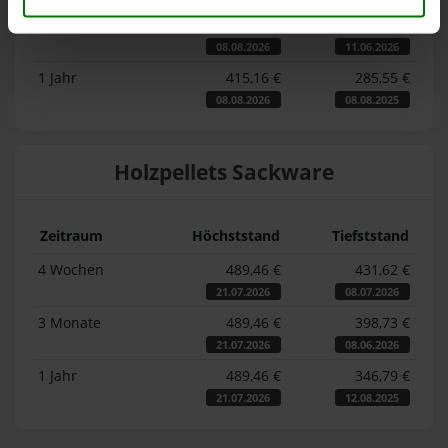
3 Monate
415,16 €
341,33 €
08.08.2026
11.06.2026
1 Jahr
415,16 €
285,55 €
08.08.2026
08.08.2025
Holzpellets Sackware
Zeitraum
Höchststand
Tiefststand
4 Wochen
489,46 €
431,62 €
21.07.2026
08.07.2026
3 Monate
489,46 €
398,73 €
21.07.2026
08.06.2026
1 Jahr
489,46 €
346,79 €
21.07.2026
12.08.2025