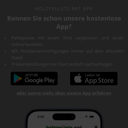
HOLZPELLETS.NET APP
Kennen Sie schon unsere kostenlose
App?
Pelletpreise mit einem Klick vergleichen und direkt
online bestellen
Mit Preisbenachrichtigungen immer auf dem aktuellen
Stand
Preisentwicklungen im Chart einfach nachverfolgen
oder zuerst mehr über unsere App erfahren