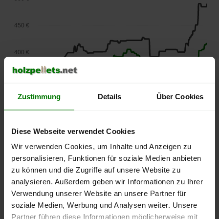
450 €
400 €
350 €
Zustimmung
Details
Über Cookies
300 €
Diese Webseite verwendet Cookies
250 €
September
Januar
Mai
Wir verwenden Cookies, um Inhalte und Anzeigen zu
2025
2026
2026
personalisieren, Funktionen für soziale Medien anbieten
lose Ware
Sackware
zu können und die Zugriffe auf unsere Website zu
Die aktuelle Preisentwicklung für Holzpellets in Deutschland
analysieren. Außerdem geben wir Informationen zu Ihrer
können Sie jederzeit auf unserer
Pelletspreise
-Seite
Verwendung unserer Website an unsere Partner für
nachvollziehen.
soziale Medien, Werbung und Analysen weiter. Unsere
Partner führen diese Informationen möglicherweise mit