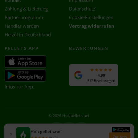
Kontakt
Impressum
Zahlung & Lieferung
Datenschutz
Partnerprogramm
Cookie-Einstellungen
Händler werden
Vertrag widerrufen
Heizöl in Deutschland
PELLETS APP
BEWERTUNGEN
4,90
317 Bewertungen
Infos zur App
© 2026 Holzpellets.net
Facebook
Instagram
WhatsApp
Holzpellets.net
×
Zur App
★★★★★
★★★★★
gratis