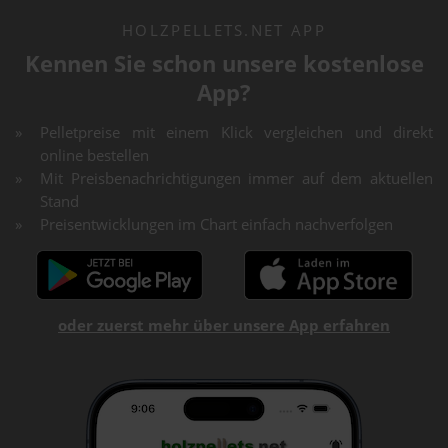
HOLZPELLETS.NET APP
Kennen Sie schon unsere kostenlose
App?
Pelletpreise mit einem Klick vergleichen und direkt
online bestellen
Mit Preisbenachrichtigungen immer auf dem aktuellen
Stand
Preisentwicklungen im Chart einfach nachverfolgen
oder zuerst mehr über unsere App erfahren