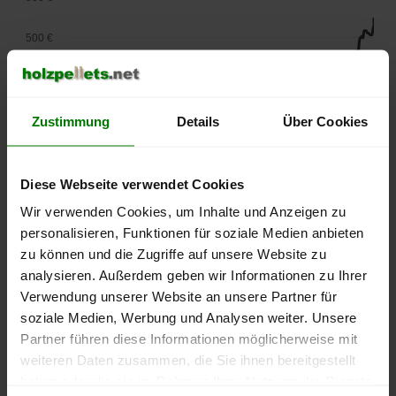
500 €
450 €
400 €
Zustimmung
Details
Über Cookies
350 €
Diese Webseite verwendet Cookies
300 €
Wir verwenden Cookies, um Inhalte und Anzeigen zu
personalisieren, Funktionen für soziale Medien anbieten
250 €
zu können und die Zugriffe auf unsere Website zu
September
Januar
Mai
2025
2026
2026
analysieren. Außerdem geben wir Informationen zu Ihrer
Verwendung unserer Website an unsere Partner für
lose Ware
Sackware
soziale Medien, Werbung und Analysen weiter. Unsere
Die aktuelle Preisentwicklung für Holzpellets in Deutschland
Partner führen diese Informationen möglicherweise mit
können Sie jederzeit auf unserer
Pelletspreise
-Seite
weiteren Daten zusammen, die Sie ihnen bereitgestellt
nachvollziehen.
haben oder die sie im Rahmen Ihrer Nutzung der Dienste