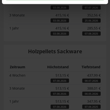
4 Wochen
415,16 €
375,57 €
03.08.2026
07.07.2026
3 Monate
415,16 €
352,56 €
03.08.2026
25.06.2026
1 Jahr
415,16 €
285,55 €
03.08.2026
07.08.2025
Holzpellets Sackware
Zeitraum
Höchststand
Tiefststand
4 Wochen
513,15 €
437,99 €
07.08.2026
08.07.2026
3 Monate
513,15 €
388,01 €
07.08.2026
08.05.2026
1 Jahr
513,15 €
347,95 €
07.08.2026
07.08.2025