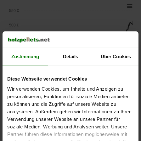
550 €
500 €
450 €
400 €
Zustimmung
Details
Über Cookies
350 €
Diese Webseite verwendet Cookies
300 €
Wir verwenden Cookies, um Inhalte und Anzeigen zu
personalisieren, Funktionen für soziale Medien anbieten
250 €
September
Januar
Mai
zu können und die Zugriffe auf unsere Website zu
2025
2026
2026
analysieren. Außerdem geben wir Informationen zu Ihrer
lose Ware
Sackware
Verwendung unserer Website an unsere Partner für
soziale Medien, Werbung und Analysen weiter. Unsere
Die aktuelle Preisentwicklung für Holzpellets in Deutschland
Partner führen diese Informationen möglicherweise mit
können Sie jederzeit auf unserer
Pelletspreise
-Seite