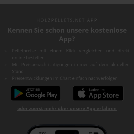
HOLZPELLETS.NET APP
Kennen Sie schon unsere kostenlose
App?
Pelletpreise mit einem Klick vergleichen und direkt
online bestellen
Mit Preisbenachrichtigungen immer auf dem aktuellen
Stand
Preisentwicklungen im Chart einfach nachverfolgen
oder zuerst mehr über unsere App erfahren