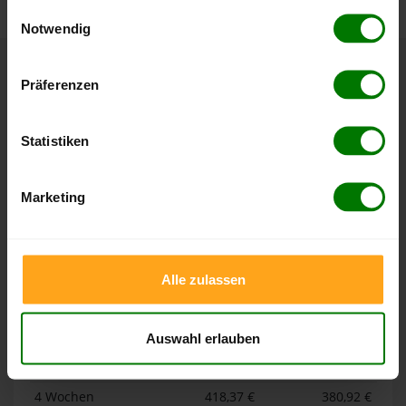
gesammelt haben.
Einwilligungsauswahl
Notwendig
Hier finden Sie unser
Impressum
und unsere
Datenschutzerklärung
.
Höchst- und Tiefststände der
Präferenzen
Pelletspreise in Eschenbach
Statistiken
Die Tabellen zeigen die
Höchst- und Tiefststände der
Pelletspreise für lose Holzpellets und Holzpellets
Marketing
Sackware in Eschenbach
. Das dazugehörige Datum zeigt,
wann der Höchst- oder Tiefststand im jeweiligen Zeitraum
erreicht wurde.
Alle zulassen
Lose Holzpellets
Auswahl erlauben
Zeitraum
Höchststand
Tiefststand
4 Wochen
418,37 €
380,92 €