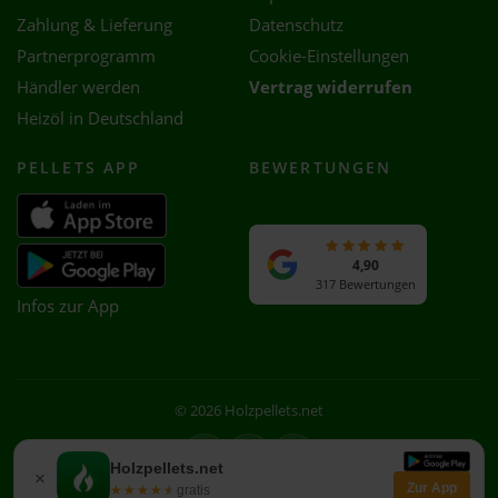
Zahlung & Lieferung
Datenschutz
Partnerprogramm
Cookie-Einstellungen
Händler werden
Vertrag widerrufen
Heizöl in Deutschland
PELLETS APP
BEWERTUNGEN
4,90
317 Bewertungen
Infos zur App
© 2026 Holzpellets.net
Facebook
Instagram
WhatsApp
Holzpellets.net
×
Zur App
★★★★★
★★★★★
gratis