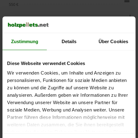
550 €
500 €
450 €
Zustimmung
Details
Über Cookies
400 €
350 €
Diese Webseite verwendet Cookies
Wir verwenden Cookies, um Inhalte und Anzeigen zu
300 €
personalisieren, Funktionen für soziale Medien anbieten
zu können und die Zugriffe auf unsere Website zu
250 €
September
Januar
Mai
analysieren. Außerdem geben wir Informationen zu Ihrer
2025
2026
2026
Verwendung unserer Website an unsere Partner für
lose Ware
Sackware
soziale Medien, Werbung und Analysen weiter. Unsere
Partner führen diese Informationen möglicherweise mit
Die aktuelle Preisentwicklung für Holzpellets in Deutschland
weiteren Daten zusammen, die Sie ihnen bereitgestellt
können Sie jederzeit auf unserer
Pelletspreise
-Seite
haben oder die sie im Rahmen Ihrer Nutzung der Dienste
nachvollziehen.