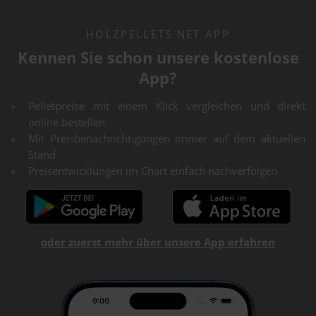
HOLZPELLETS.NET APP
Kennen Sie schon unsere kostenlose
App?
Pelletpreise mit einem Klick vergleichen und direkt
online bestellen
Mit Preisbenachrichtigungen immer auf dem aktuellen
Stand
Preisentwicklungen im Chart einfach nachverfolgen
oder zuerst mehr über unsere App erfahren