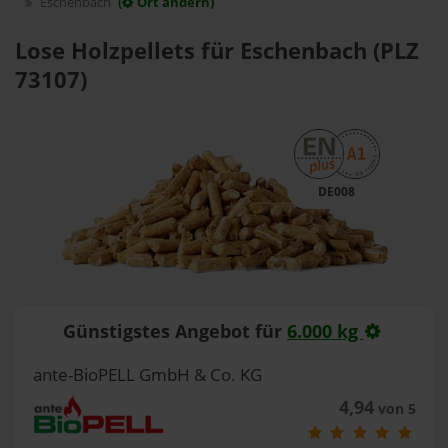
Eschenbach
(
Ort ändern)
Lose Holzpellets für Eschenbach (PLZ
73107)
DE008
Günstigstes Angebot für
6.000 kg
ante-BioPELL GmbH & Co. KG
4,94
von 5