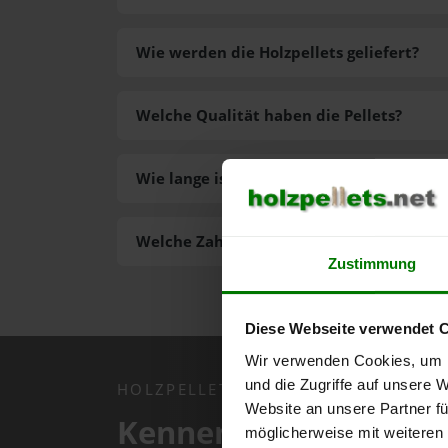
Wie werden die Holzpellets geliefert?
Welche Qualität haben die Pellets?
Wie lange ist die Lieferzeit der Pellets?
Welche Zahlungsarten gibt es?
Zustimmung
Diese Webseite verwendet 
Wir verwenden Cookies, um I
und die Zugriffe auf unsere 
HOLZPELLETS.NET APP
Website an unsere Partner fü
Kennen Sie schon uns
möglicherweise mit weiteren