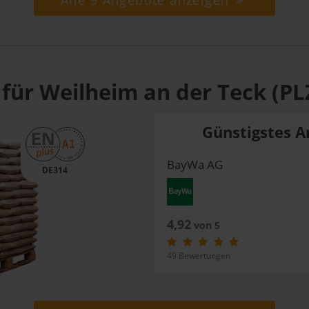
Alle 9 Angebote anzeigen
 für Weilheim an der Teck (PL
Günstigstes A
BayWa AG
DE314
4,92
von 5
49 Bewertungen