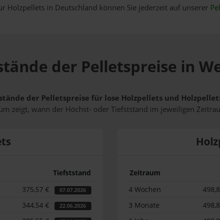
ür Holzpellets in Deutschland können Sie jederzeit auf unserer
Pel
stände der Pelletspreise in W
stände der Pelletspreise für lose Holzpellets und Holzpell
m zeigt, wann der Höchst- oder Tiefststand im jeweiligen Zeitra
ets
Holz
Tiefststand
Zeitraum
375,57 €
4 Wochen
498,
07.07.2026
344,54 €
3 Monate
498,
22.06.2026