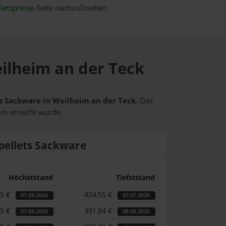
letspreise
-Seite nachvollziehen.
eilheim an der Teck
ets Sackware in Weilheim an der Teck
. Das
um erreicht wurde.
pellets Sackware
Höchststand
Tiefststand
85 €
424,55 €
07.08.2026
07.07.2026
85 €
391,84 €
07.08.2026
08.05.2026