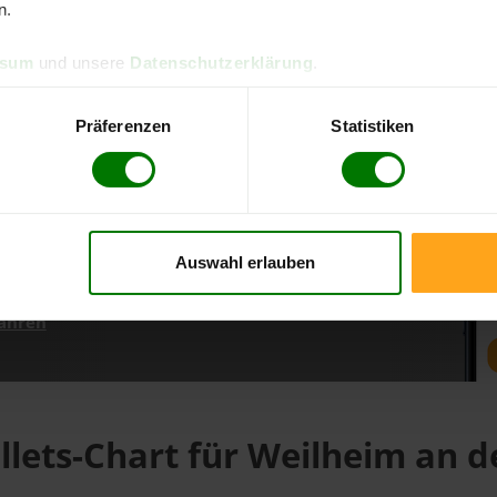
n.
ssum
und unsere
Datenschutzerklärung
.
d direkt online bestellen
m aktuellen Stand
Präferenzen
Statistiken
erfolgen
Auswahl erlauben
fahren
llets-Chart für Weilheim an d