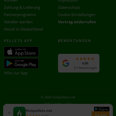
Kontakt
Impressum
Zahlung & Lieferung
Datenschutz
Partnerprogramm
Cookie-Einstellungen
Händler werden
Vertrag widerrufen
Heizöl in Deutschland
PELLETS APP
BEWERTUNGEN
4,90
317 Bewertungen
Infos zur App
© 2026 Holzpellets.net
Facebook
Instagram
WhatsApp
Holzpellets.net
×
Zur App
★★★★★
★★★★★
gratis