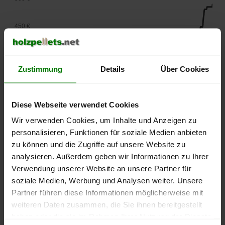
450 €
400 €
Zustimmung
Details
Über Cookies
350 €
Diese Webseite verwendet Cookies
300 €
Wir verwenden Cookies, um Inhalte und Anzeigen zu
personalisieren, Funktionen für soziale Medien anbieten
250 €
zu können und die Zugriffe auf unsere Website zu
September
Januar
Mai
2025
2026
2026
analysieren. Außerdem geben wir Informationen zu Ihrer
Verwendung unserer Website an unsere Partner für
lose Ware
Sackware
soziale Medien, Werbung und Analysen weiter. Unsere
Die aktuelle Preisentwicklung für Holzpellets in Deutschland
Partner führen diese Informationen möglicherweise mit
können Sie jederzeit auf unserer
Pelletspreise
-Seite
weiteren Daten zusammen, die Sie ihnen bereitgestellt
nachvollziehen.
haben oder die sie im Rahmen Ihrer Nutzung der Dienste