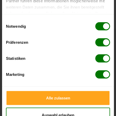
Partner führen diese Informationen möglicherweise mit
Die aktuelle Preisentwicklung für Holzpellets in Deutschland
weiteren Daten zusammen, die Sie ihnen bereitgestellt
können Sie jederzeit auf unserer
Pelletspreise
-Seite
haben oder die sie im Rahmen Ihrer Nutzung der Dienste
nachvollziehen.
gesammelt haben.
Einwilligungsauswahl
Notwendig
Hier finden Sie unser
Impressum
und unsere
Datenschutzerklärung
.
Höchst- und Tiefststände der
Präferenzen
Pelletspreise in Volsemenhusen
Statistiken
Die Tabellen zeigen die
Höchst- und Tiefststände der
Pelletspreise für lose Holzpellets und Holzpellets
Marketing
Sackware in Volsemenhusen
. Das dazugehörige Datum
zeigt, wann der Höchst- oder Tiefststand im jeweiligen
Zeitraum erreicht wurde.
Alle zulassen
Lose Holzpellets
Auswahl erlauben