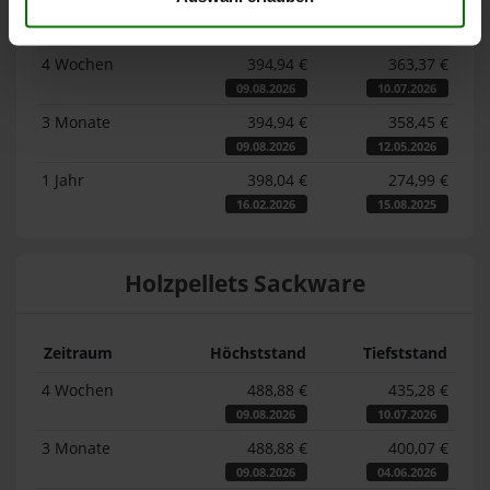
Zeitraum
Höchststand
Tiefststand
4 Wochen
394,94 €
363,37 €
09.08.2026
10.07.2026
3 Monate
394,94 €
358,45 €
09.08.2026
12.05.2026
1 Jahr
398,04 €
274,99 €
16.02.2026
15.08.2025
Holzpellets Sackware
Zeitraum
Höchststand
Tiefststand
4 Wochen
488,88 €
435,28 €
09.08.2026
10.07.2026
3 Monate
488,88 €
400,07 €
09.08.2026
04.06.2026