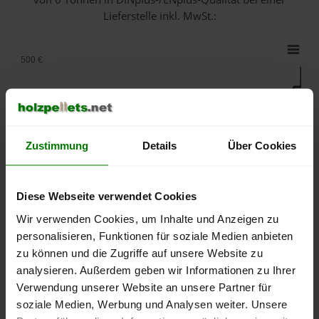
Lieferstelle inkl. MwSt.:
500 €
450 €
400 €
Zustimmung
Details
Über Cookies
350 €
Diese Webseite verwendet Cookies
300 €
Wir verwenden Cookies, um Inhalte und Anzeigen zu
personalisieren, Funktionen für soziale Medien anbieten
zu können und die Zugriffe auf unsere Website zu
250 €
September
Januar
Mai
analysieren. Außerdem geben wir Informationen zu Ihrer
2025
2026
2026
Verwendung unserer Website an unsere Partner für
lose Ware
Sackware
soziale Medien, Werbung und Analysen weiter. Unsere