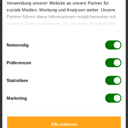
Kandern
Verwendung unserer Website an unsere Partner für
soziale Medien, Werbung und Analysen weiter. Unsere
Kleines Wiesental
Partner führen diese Informationen möglicherweise mit
Lörrach
weiteren Daten zusammen, die Sie ihnen bereitgestellt
Malsburg-Marzell
haben oder die sie im Rahmen Ihrer Nutzung der Dienste
Maulburg
gesammelt haben.
Einwilligungsauswahl
Rheinfelden (Baden)
Notwendig
Hier finden Sie unser
Impressum
und unsere
Rümmingen
Datenschutzerklärung
.
Schallbach
Präferenzen
Schliengen
Schopfheim
Statistiken
Schwörstadt
Steinen
Marketing
Todtnau
Utzenfeld
Weil am Rhein
Alle zulassen