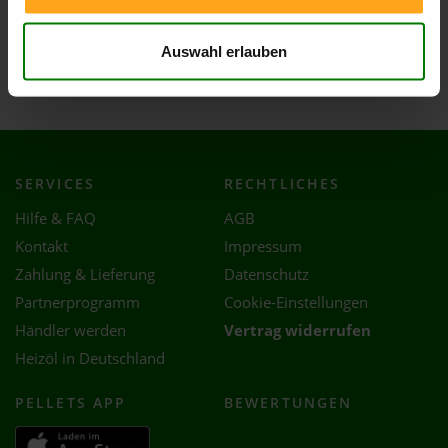
Wieden
Wittlingen
Auswahl erlauben
Zell im Wiesental
SERVICES
RECHTLICHES
Hilfe & FAQ
AGB
Kontakt
Impressum
Zahlung & Lieferung
Datenschutz
Partnerprogramm
Cookie-Einstellungen
Händler werden
Vertrag widerrufen
Heizöl in Deutschland
PELLETS APP
BEWERTUNGEN