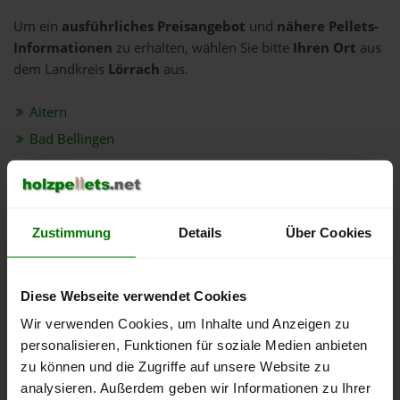
Um ein
ausführliches Preisangebot
und
nähere Pellets-
Informationen
zu erhalten, wählen Sie bitte
Ihren Ort
aus
dem Landkreis
Lörrach
aus.
Aitern
Bad Bellingen
Binzen
Efringen-Kirchen
Eimeldingen
Zustimmung
Details
Über Cookies
Fischingen
Grenzach-Wyhlen
Diese Webseite verwendet Cookies
Häg-Ehrsberg
Wir verwenden Cookies, um Inhalte und Anzeigen zu
Hasel
personalisieren, Funktionen für soziale Medien anbieten
Hausen im Wiesental
zu können und die Zugriffe auf unsere Website zu
Inzlingen
analysieren. Außerdem geben wir Informationen zu Ihrer