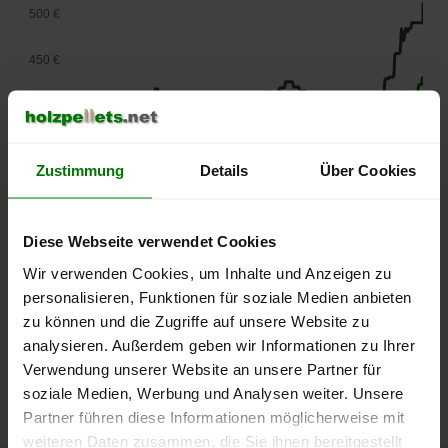
500 €
450 €
400 €
350 €
Zustimmung
Details
Über Cookies
300 €
Diese Webseite verwendet Cookies
250 €
September
Januar
Mai
Wir verwenden Cookies, um Inhalte und Anzeigen zu
2025
2026
2026
personalisieren, Funktionen für soziale Medien anbieten
lose Ware
Sackware
zu können und die Zugriffe auf unsere Website zu
Die aktuelle Preisentwicklung für Holzpellets in Deutschland
analysieren. Außerdem geben wir Informationen zu Ihrer
können Sie jederzeit auf unserer
Pelletspreise
-Seite
Verwendung unserer Website an unsere Partner für
nachvollziehen.
soziale Medien, Werbung und Analysen weiter. Unsere
Partner führen diese Informationen möglicherweise mit
weiteren Daten zusammen, die Sie ihnen bereitgestellt