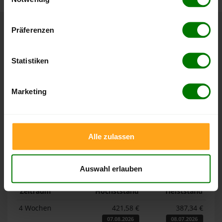
Hier finden Sie unser
Impressum
und unsere
Datenschutzerklärung
.
Präferenzen
Höchst- und Tiefststände der
Pelletspreise in Aitern
Statistiken
Die Tabellen zeigen die
Höchst- und Tiefststände der
Marketing
Pelletspreise für lose Holzpellets und Holzpellets
Sackware in Aitern
. Das dazugehörige Datum zeigt, wann
der Höchst- oder Tiefststand im jeweiligen Zeitraum erreicht
wurde.
Alle zulassen
Lose Holzpellets
Auswahl erlauben
Zeitraum
Höchststand
Tiefststand
4 Wochen
421,58 €
387,34 €
07.08.2026
08.07.2026