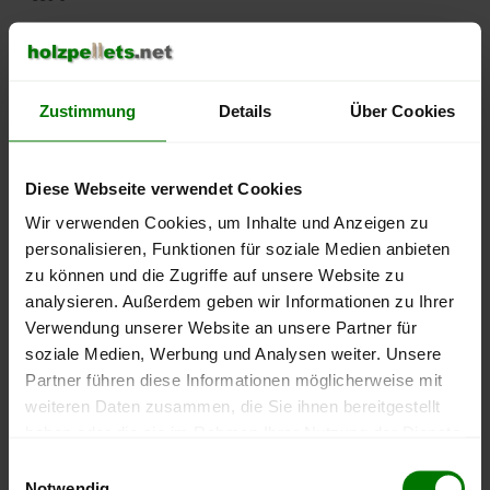
500 €
450 €
Zustimmung
Details
Über Cookies
400 €
Diese Webseite verwendet Cookies
350 €
Wir verwenden Cookies, um Inhalte und Anzeigen zu
personalisieren, Funktionen für soziale Medien anbieten
300 €
zu können und die Zugriffe auf unsere Website zu
250 €
analysieren. Außerdem geben wir Informationen zu Ihrer
September
Januar
Mai
Verwendung unserer Website an unsere Partner für
2025
2026
2026
soziale Medien, Werbung und Analysen weiter. Unsere
lose Ware
Sackware
Partner führen diese Informationen möglicherweise mit
Die aktuelle Preisentwicklung für Holzpellets in Deutschland
weiteren Daten zusammen, die Sie ihnen bereitgestellt
können Sie jederzeit auf unserer
Pelletspreise
-Seite
haben oder die sie im Rahmen Ihrer Nutzung der Dienste
nachvollziehen.
gesammelt haben.
Einwilligungsauswahl
Notwendig