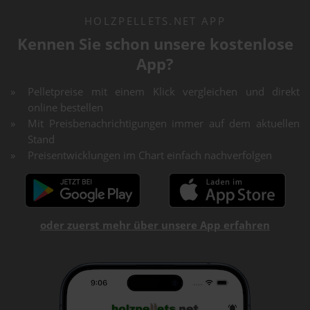
HOLZPELLETS.NET APP
Kennen Sie schon unsere kostenlose
App?
Pelletpreise mit einem Klick vergleichen und direkt
online bestellen
Mit Preisbenachrichtigungen immer auf dem aktuellen
Stand
Preisentwicklungen im Chart einfach nachverfolgen
oder zuerst mehr über unsere App erfahren