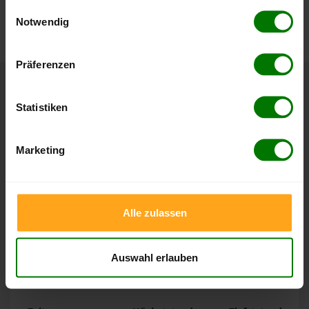
gesammelt haben.
Einwilligungsauswahl
können Sie jederzeit auf unserer
Pelletspreise
-Seite
Notwendig
nachvollziehen.
Hier finden Sie unser
Impressum
und unsere
Datenschutzerklärung
.
Präferenzen
Höchst- und Tiefststände der
Statistiken
Pelletspreise in Zell im Wiesental
Marketing
Die Tabellen zeigen die
Höchst- und Tiefststände der
Pelletspreise für lose Holzpellets und Holzpellets
Sackware in Zell im Wiesental
. Das dazugehörige Datum
zeigt, wann der Höchst- oder Tiefststand im jeweiligen
Alle zulassen
Zeitraum erreicht wurde.
Auswahl erlauben
Lose Holzpellets