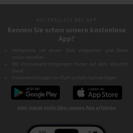
HOLZPELLETS.NET APP
Kennen Sie schon unsere kostenlose
App?
Pelletpreise mit einem Klick vergleichen und direkt
online bestellen
Mit Preisbenachrichtigungen immer auf dem aktuellen
Stand
Preisentwicklungen im Chart einfach nachverfolgen
oder zuerst mehr über unsere App erfahren