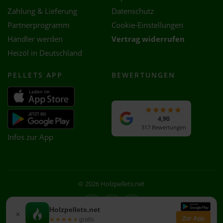
Zahlung & Lieferung
Datenschutz
Partnerprogramm
Cookie-Einstellungen
Händler werden
Vertrag widerrufen
Heizöl in Deutschland
PELLETS APP
BEWERTUNGEN
4,90
317 Bewertungen
Infos zur App
© 2026 Holzpellets.net
Facebook
Instagram
WhatsApp
Holzpellets.net
×
Zur App
★★★★★
★★★★★
gratis