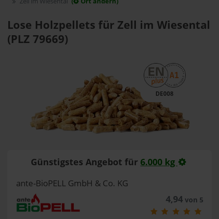
Zell im Wiesental
(
Ort ändern)
Lose Holzpellets für Zell im Wiesental
(PLZ 79669)
DE008
Günstigstes Angebot für
6.000 kg
ante-BioPELL GmbH & Co. KG
4,94
von 5