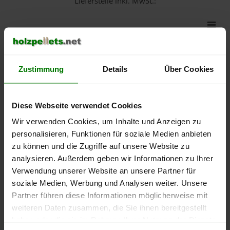
Lieferstelle inkl. MwSt.:
550 €
500 €
Zustimmung
Details
Über Cookies
450 €
400 €
Diese Webseite verwendet Cookies
Wir verwenden Cookies, um Inhalte und Anzeigen zu
350 €
personalisieren, Funktionen für soziale Medien anbieten
zu können und die Zugriffe auf unsere Website zu
300 €
analysieren. Außerdem geben wir Informationen zu Ihrer
Verwendung unserer Website an unsere Partner für
250 €
September
Januar
Mai
soziale Medien, Werbung und Analysen weiter. Unsere
2025
2026
2026
Partner führen diese Informationen möglicherweise mit
lose Ware
Sackware
weiteren Daten zusammen, die Sie ihnen bereitgestellt
haben oder die sie im Rahmen Ihrer Nutzung der Dienste
Die aktuelle Preisentwicklung für Holzpellets in Deutschland