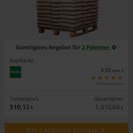
Günstigstes Angebot für
2 Paletten
BayWa AG
4,92
von 5
48 Bewertungen
Tonnenpreis
Gesamtpreis
510,12
1.010,04
€
€
Alle 7 Angebote anzeigen