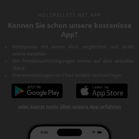
HOLZPELLETS.NET APP
Kennen Sie schon unsere kostenlose
App?
Pelletpreise mit einem Klick vergleichen und direkt
online bestellen
Mit Preisbenachrichtigungen immer auf dem aktuellen
Stand
Preisentwicklungen im Chart einfach nachverfolgen
oder zuerst mehr über unsere App erfahren