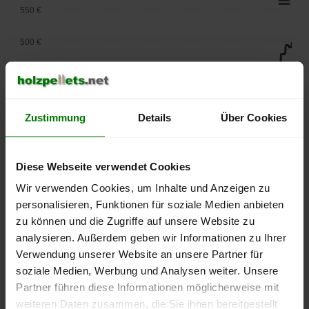
550 €
500 €
450 €
400 €
Zustimmung
Details
Über Cookies
350 €
Diese Webseite verwendet Cookies
300 €
Wir verwenden Cookies, um Inhalte und Anzeigen zu
250 €
personalisieren, Funktionen für soziale Medien anbieten
September
Januar
Mai
zu können und die Zugriffe auf unsere Website zu
2025
2026
2026
analysieren. Außerdem geben wir Informationen zu Ihrer
lose Ware
Sackware
Verwendung unserer Website an unsere Partner für
Die aktuelle Preisentwicklung für Holzpellets in Deutschland
soziale Medien, Werbung und Analysen weiter. Unsere
können Sie jederzeit auf unserer
Pelletspreise
-Seite
Partner führen diese Informationen möglicherweise mit
nachvollziehen.
weiteren Daten zusammen, die Sie ihnen bereitgestellt