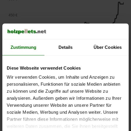
450 €
400 €
Zustimmung
Details
Über Cookies
350 €
300 €
Diese Webseite verwendet Cookies
Wir verwenden Cookies, um Inhalte und Anzeigen zu
250 €
personalisieren, Funktionen für soziale Medien anbieten
September
Januar
Mai
2025
2026
2026
zu können und die Zugriffe auf unsere Website zu
analysieren. Außerdem geben wir Informationen zu Ihrer
lose Ware
Sackware
Verwendung unserer Website an unsere Partner für
Die aktuelle Preisentwicklung für Holzpellets in Deutschland
soziale Medien, Werbung und Analysen weiter. Unsere
können Sie jederzeit auf unserer
Pelletspreise
-Seite
Partner führen diese Informationen möglicherweise mit
nachvollziehen.
weiteren Daten zusammen, die Sie ihnen bereitgestellt