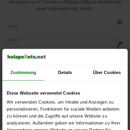
Abnahme
von 6 Tonnen
in DINplus-/ENplus-Qualität bei
einer Lieferstelle inkl. MwSt.:
550 €
500 €
450 €
400 €
Zustimmung
Details
Über Cookies
350 €
Diese Webseite verwendet Cookies
300 €
Wir verwenden Cookies, um Inhalte und Anzeigen zu
250 €
personalisieren, Funktionen für soziale Medien anbieten
September
Januar
Mai
2025
2026
2026
zu können und die Zugriffe auf unsere Website zu
analysieren. Außerdem geben wir Informationen zu Ihrer
lose Ware
Sackware
Verwendung unserer Website an unsere Partner für