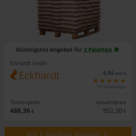
Günstigstes Angebot für
2 Paletten
Eckhardt GmbH
4,94
von 5
147 Bewertungen
Tonnenpreis
Gesamtpreis
488,36
952,30
€
€
Alle 5 Angebote anzeigen