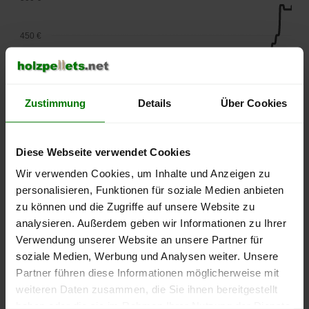
450 €
400 €
Zustimmung
Details
Über Cookies
350 €
300 €
Diese Webseite verwendet Cookies
Wir verwenden Cookies, um Inhalte und Anzeigen zu
250 €
personalisieren, Funktionen für soziale Medien anbieten
September
Januar
Mai
zu können und die Zugriffe auf unsere Website zu
2025
2026
2026
analysieren. Außerdem geben wir Informationen zu Ihrer
lose Ware
Sackware
Verwendung unserer Website an unsere Partner für
Die aktuelle Preisentwicklung für Holzpellets in Deutschland
soziale Medien, Werbung und Analysen weiter. Unsere
können Sie jederzeit auf unserer
Pelletspreise
-Seite
Partner führen diese Informationen möglicherweise mit
nachvollziehen.
weiteren Daten zusammen, die Sie ihnen bereitgestellt
haben oder die sie im Rahmen Ihrer Nutzung der Dienste