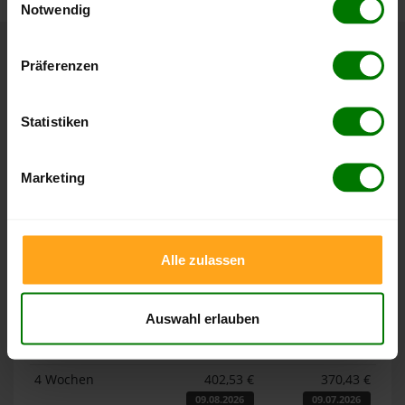
Notwendig
Hier finden Sie unser
Impressum
und unsere
Datenschutzerklärung
.
Präferenzen
Höchst- und Tiefststände der
Pelletspreise in Amtzell
Statistiken
Die Tabellen zeigen die
Höchst- und Tiefststände der
Pelletspreise für lose Holzpellets und Holzpellets
Marketing
Sackware in Amtzell
. Das dazugehörige Datum zeigt, wann
der Höchst- oder Tiefststand im jeweiligen Zeitraum erreicht
wurde.
Alle zulassen
Lose Holzpellets
Auswahl erlauben
Zeitraum
Höchststand
Tiefststand
4 Wochen
402,53 €
370,43 €
09.08.2026
09.07.2026