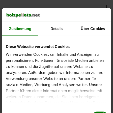
500 €
450 €
Zustimmung
Details
Über Cookies
400 €
350 €
Diese Webseite verwendet Cookies
Wir verwenden Cookies, um Inhalte und Anzeigen zu
300 €
personalisieren, Funktionen für soziale Medien anbieten
zu können und die Zugriffe auf unsere Website zu
250 €
analysieren. Außerdem geben wir Informationen zu Ihrer
September
Januar
Mai
2025
2026
2026
Verwendung unserer Website an unsere Partner für
soziale Medien, Werbung und Analysen weiter. Unsere
lose Ware
Sackware
Partner führen diese Informationen möglicherweise mit
Die aktuelle Preisentwicklung für Holzpellets in Deutschland
weiteren Daten zusammen, die Sie ihnen bereitgestellt
können Sie jederzeit auf unserer
Pelletspreise
-Seite
haben oder die sie im Rahmen Ihrer Nutzung der Dienste
nachvollziehen.
gesammelt haben.
Einwilligungsauswahl