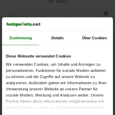
inkl. MwSt.:
500 €
450 €
Zustimmung
Details
Über Cookies
400 €
Diese Webseite verwendet Cookies
350 €
Wir verwenden Cookies, um Inhalte und Anzeigen zu
personalisieren, Funktionen für soziale Medien anbieten
300 €
zu können und die Zugriffe auf unsere Website zu
analysieren. Außerdem geben wir Informationen zu Ihrer
250 €
Verwendung unserer Website an unsere Partner für
September
Januar
Mai
soziale Medien, Werbung und Analysen weiter. Unsere
2025
2026
2026
Partner führen diese Informationen möglicherweise mit
lose Ware
Sackware
weiteren Daten zusammen, die Sie ihnen bereitgestellt
Die aktuelle Preisentwicklung für Holzpellets in Deutschland
haben oder die sie im Rahmen Ihrer Nutzung der Dienste