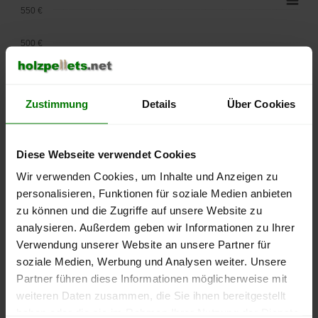
550 €
500 €
450 €
Zustimmung
Details
Über Cookies
400 €
350 €
Diese Webseite verwendet Cookies
300 €
Wir verwenden Cookies, um Inhalte und Anzeigen zu
personalisieren, Funktionen für soziale Medien anbieten
250 €
zu können und die Zugriffe auf unsere Website zu
September
Januar
Mai
analysieren. Außerdem geben wir Informationen zu Ihrer
2025
2026
2026
Verwendung unserer Website an unsere Partner für
lose Ware
Sackware
soziale Medien, Werbung und Analysen weiter. Unsere
Die aktuelle Preisentwicklung für Holzpellets in Deutschland
Partner führen diese Informationen möglicherweise mit
können Sie jederzeit auf unserer
Pelletspreise
-Seite
weiteren Daten zusammen, die Sie ihnen bereitgestellt
nachvollziehen.
haben oder die sie im Rahmen Ihrer Nutzung der Dienste