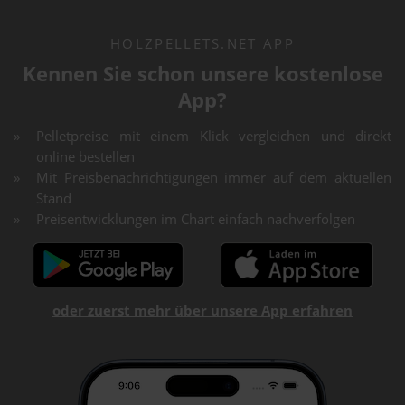
HOLZPELLETS.NET APP
Kennen Sie schon unsere kostenlose
App?
Pelletpreise mit einem Klick vergleichen und direkt
online bestellen
Mit Preisbenachrichtigungen immer auf dem aktuellen
Stand
Preisentwicklungen im Chart einfach nachverfolgen
oder zuerst mehr über unsere App erfahren