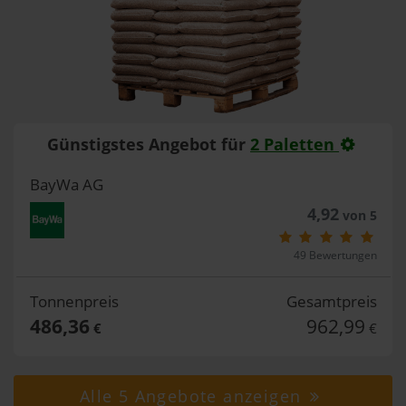
Günstigstes Angebot für
2 Paletten
BayWa AG
4,92
von 5
49 Bewertungen
Tonnenpreis
Gesamtpreis
486,36
962,99
€
€
Alle 5 Angebote anzeigen