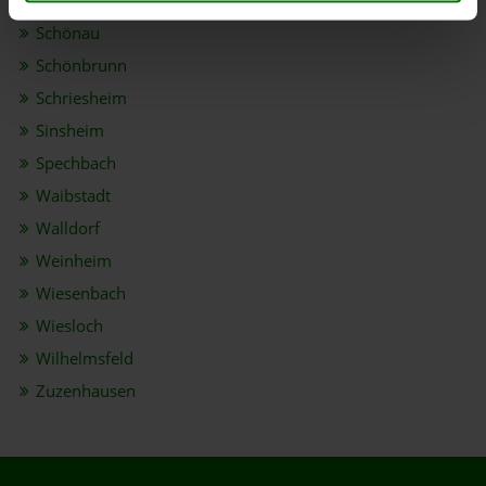
Sankt Leon-Rot
Schönau
Schönbrunn
Schriesheim
Sinsheim
Spechbach
Waibstadt
Walldorf
Weinheim
Wiesenbach
Wiesloch
Wilhelmsfeld
Zuzenhausen