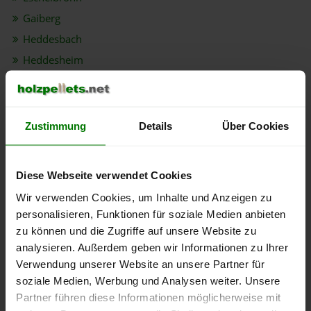
Gaiberg
Heddesbach
Heddesheim
Heiligkreuzsteinach
Helmstadt-Bargen
Hemsbach
Zustimmung
Details
Über Cookies
Hirschberg an der Bergstraße
Hirschhorn
Diese Webseite verwendet Cookies
Hockenheim
Wir verwenden Cookies, um Inhalte und Anzeigen zu
Ilvesheim
personalisieren, Funktionen für soziale Medien anbieten
Ketsch
zu können und die Zugriffe auf unsere Website zu
Ladenburg
analysieren. Außerdem geben wir Informationen zu Ihrer
Verwendung unserer Website an unsere Partner für
Laudenbach
soziale Medien, Werbung und Analysen weiter. Unsere
Leimen
Partner führen diese Informationen möglicherweise mit
Lobbach