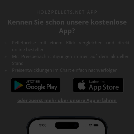
HOLZPELLETS.NET APP
Kennen Sie schon unsere kostenlose
App?
Pelletpreise mit einem Klick vergleichen und direkt
online bestellen
Mit Preisbenachrichtigungen immer auf dem aktuellen
Stand
Preisentwicklungen im Chart einfach nachverfolgen
oder zuerst mehr über unsere App erfahren