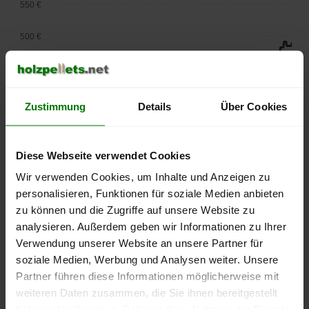
550 €
500 €
450 €
400 €
Zustimmung
Details
Über Cookies
350 €
Diese Webseite verwendet Cookies
300 €
Wir verwenden Cookies, um Inhalte und Anzeigen zu
personalisieren, Funktionen für soziale Medien anbieten
250 €
September
Januar
Mai
zu können und die Zugriffe auf unsere Website zu
2025
2026
2026
analysieren. Außerdem geben wir Informationen zu Ihrer
lose Ware
Sackware
Verwendung unserer Website an unsere Partner für
soziale Medien, Werbung und Analysen weiter. Unsere
Die aktuelle Preisentwicklung für Holzpellets in Deutschland
Partner führen diese Informationen möglicherweise mit
können Sie jederzeit auf unserer
Pelletspreise
-Seite
weiteren Daten zusammen, die Sie ihnen bereitgestellt
nachvollziehen.