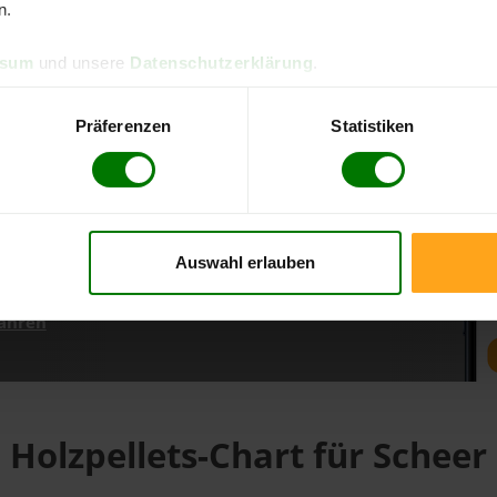
n.
ssum
und unsere
Datenschutzerklärung
.
d direkt online bestellen
m aktuellen Stand
Präferenzen
Statistiken
erfolgen
Auswahl erlauben
fahren
Holzpellets-Chart für Scheer