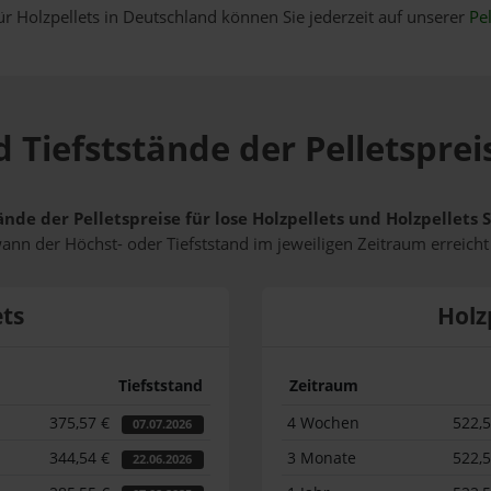
ür Holzpellets in Deutschland können Sie jederzeit auf unserer
Pel
 Tiefststände der Pelletsprei
ände der Pelletspreise für lose Holzpellets und Holzpellets
wann der Höchst- oder Tiefststand im jeweiligen Zeitraum erreich
ets
Holz
Tiefststand
Zeitraum
375,57 €
4 Wochen
522,
07.07.2026
344,54 €
3 Monate
522,
22.06.2026