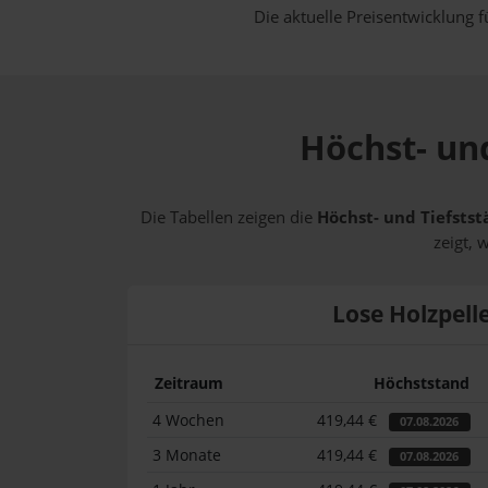
Die aktuelle Preisentwicklung f
Höchst- und
Die Tabellen zeigen die
Höchst- und Tiefstst
zeigt, 
Lose Holzpell
Zeitraum
Höchststand
4 Wochen
419,44 €
07.08.2026
3 Monate
419,44 €
07.08.2026