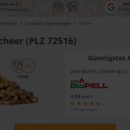
4,93 von 5
4,90
090 Bewertungen
316 B
ttemberg
Landkreis
Sigmaringen
Scheer
Scheer (PLZ 72516)
Günstigstes 
ante-BioPELL GmbH & Co.
DE008
4,94
von 5
17 Bewertungen