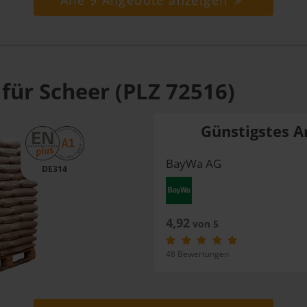
Alle 9 Angebote anzeigen
für Scheer (PLZ 72516)
Günstigstes A
BayWa AG
DE314
4,92
von 5
48 Bewertungen