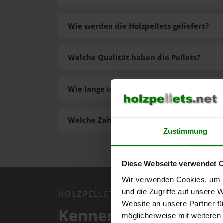
Wie werden die Holzpellets geliefert?
Welche Qualität haben die Pellets?
Wie lange ist die Lieferzeit der Pellets?
Welche Zahlungsarten gibt es?
Zustimmung
Diese Webseite verwendet 
Wir verwenden Cookies, um I
und die Zugriffe auf unsere 
HOLZPELLETS.NET APP
Website an unsere Partner fü
Kennen Sie schon uns
möglicherweise mit weiteren