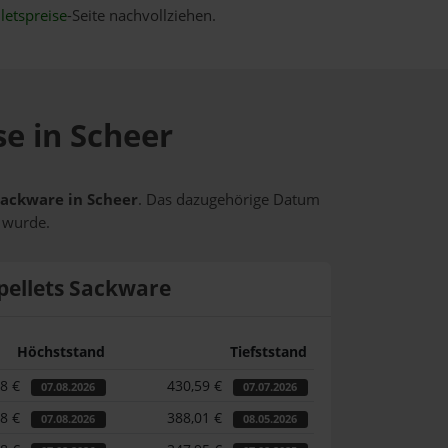
letspreise
-Seite nachvollziehen.
se in Scheer
 Sackware in Scheer
. Das dazugehörige Datum
t wurde.
pellets Sackware
Höchststand
Tiefststand
58 €
430,59 €
07.08.2026
07.07.2026
58 €
388,01 €
07.08.2026
08.05.2026