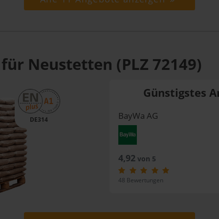
 für Neustetten (PLZ 72149)
Günstigstes A
BayWa AG
DE314
4,92
von 5
48 Bewertungen