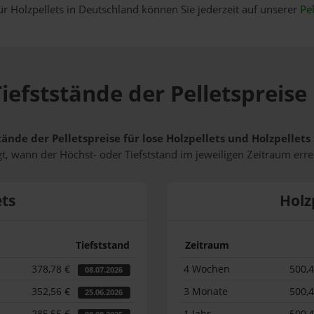
ür Holzpellets in Deutschland können Sie jederzeit auf unserer
Pel
iefststände der Pelletspreise
tände der Pelletspreise für lose Holzpellets und Holzpellet
t, wann der Höchst- oder Tiefststand im jeweiligen Zeitraum erre
ets
Holz
Tiefststand
Zeitraum
378,78 €
4 Wochen
500,
08.07.2026
352,56 €
3 Monate
500,
25.06.2026
285,55 €
1 Jahr
500,