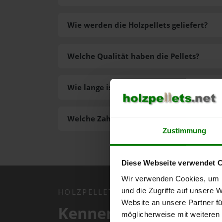
Wie werden die Holzpellets geliefert?
Welche Qualität haben die Pellets?
Wie lange ist die Lieferzeit der Pellets?
Welche Zahlungsarten gibt es?
Zustimmung
Diese Webseite verwendet 
Wir verwenden Cookies, um I
und die Zugriffe auf unsere 
HOLZPELLETS.NET APP
Website an unsere Partner fü
Kennen Sie schon uns
möglicherweise mit weiteren