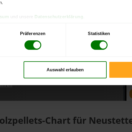
n.
ssum
und unsere
Datenschutzerklärung
.
d direkt online bestellen
m aktuellen Stand
Präferenzen
Statistiken
erfolgen
Auswahl erlauben
fahren
olzpellets-Chart für Neustett