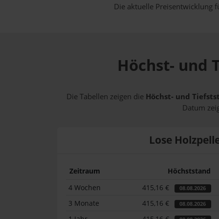
Die aktuelle Preisentwicklung f
Höchst- und T
Die Tabellen zeigen die
Höchst- und Tiefsts
Datum zeig
Lose Holzpell
Zeitraum
Höchststand
4 Wochen
415,16 €
08.08.2026
3 Monate
415,16 €
08.08.2026
1 Jahr
415,16 €