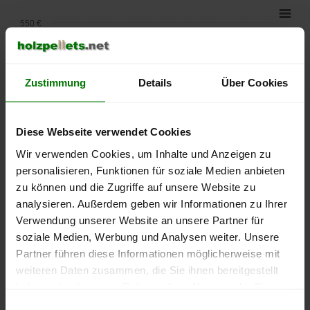
550 €
500 €
Zustimmung
Details
Über Cookies
450 €
400 €
Diese Webseite verwendet Cookies
350 €
Wir verwenden Cookies, um Inhalte und Anzeigen zu
personalisieren, Funktionen für soziale Medien anbieten
300 €
zu können und die Zugriffe auf unsere Website zu
analysieren. Außerdem geben wir Informationen zu Ihrer
250 €
Verwendung unserer Website an unsere Partner für
September
Januar
Mai
2025
2026
2026
soziale Medien, Werbung und Analysen weiter. Unsere
Partner führen diese Informationen möglicherweise mit
lose Ware
Sackware
weiteren Daten zusammen, die Sie ihnen bereitgestellt
Die aktuelle Preisentwicklung für Holzpellets in Deutschland
haben oder die sie im Rahmen Ihrer Nutzung der Dienste
können Sie jederzeit auf unserer
Pelletspreise
-Seite
gesammelt haben.
Einwilligungsauswahl