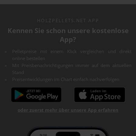
HOLZPELLETS.NET APP
Kennen Sie schon unsere kostenlose
App?
Pelletpreise mit einem Klick vergleichen und direkt
online bestellen
Mit Preisbenachrichtigungen immer auf dem aktuellen
Stand
Preisentwicklungen im Chart einfach nachverfolgen
oder zuerst mehr über unsere App erfahren