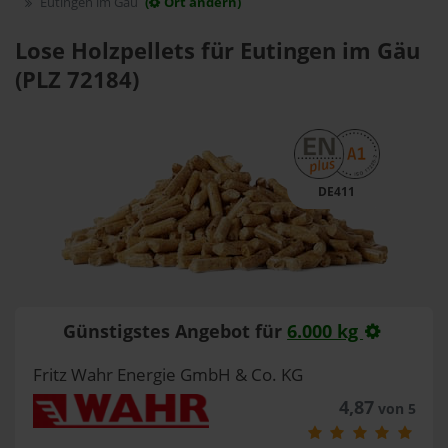
Eutingen im Gäu
(
Ort ändern)
Lose Holzpellets für Eutingen im Gäu
(PLZ 72184)
DE411
Günstigstes Angebot für
6.000 kg
Fritz Wahr Energie GmbH & Co. KG
4,87
von 5