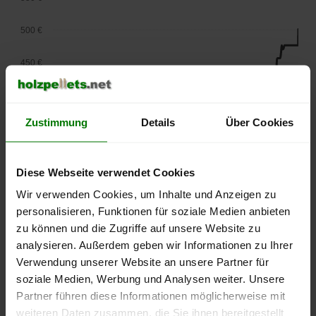
500 €
450 €
400 €
Zustimmung
Details
Über Cookies
350 €
300 €
Diese Webseite verwendet Cookies
250 €
Wir verwenden Cookies, um Inhalte und Anzeigen zu
September
Januar
Mai
personalisieren, Funktionen für soziale Medien anbieten
2025
2026
2026
zu können und die Zugriffe auf unsere Website zu
lose Ware
Sackware
analysieren. Außerdem geben wir Informationen zu Ihrer
Die aktuelle Preisentwicklung für Holzpellets in Deutschland
Verwendung unserer Website an unsere Partner für
können Sie jederzeit auf unserer
Pelletspreise
-Seite
soziale Medien, Werbung und Analysen weiter. Unsere
nachvollziehen.
Partner führen diese Informationen möglicherweise mit
weiteren Daten zusammen, die Sie ihnen bereitgestellt