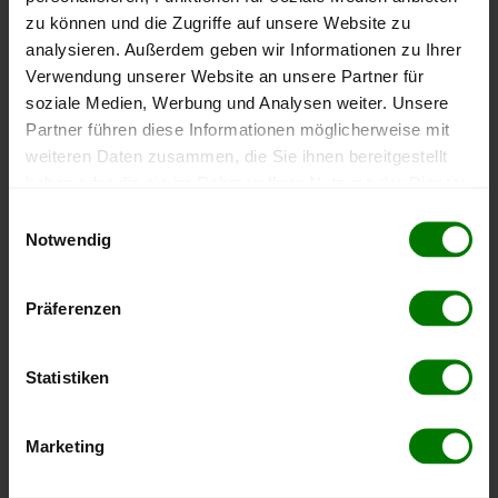
Fridingen an der Donau
zu können und die Zugriffe auf unsere Website zu
Frittlingen
analysieren. Außerdem geben wir Informationen zu Ihrer
Geisingen
Verwendung unserer Website an unsere Partner für
Gosheim
soziale Medien, Werbung und Analysen weiter. Unsere
Partner führen diese Informationen möglicherweise mit
Gunningen
weiteren Daten zusammen, die Sie ihnen bereitgestellt
Hausen ob Verena
haben oder die sie im Rahmen Ihrer Nutzung der Dienste
Immendingen
gesammelt haben.
Einwilligungsauswahl
Irndorf
Notwendig
Hier finden Sie unser
Impressum
und unsere
Kolbingen
Datenschutzerklärung
.
Königsheim
Präferenzen
Mahlstetten
Mühlheim an der Donau
Statistiken
Neuhausen ob Eck
Renquishausen
Marketing
Rietheim-Weilheim