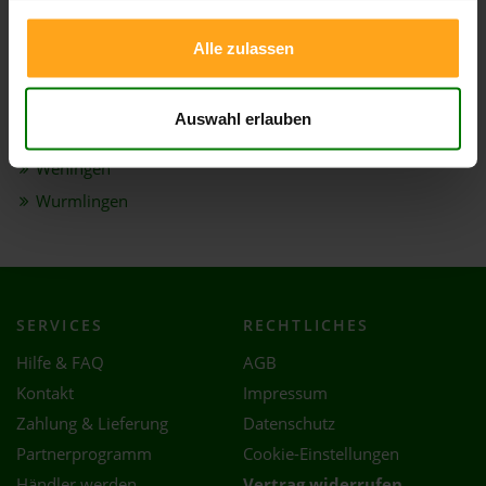
Seitingen-Oberflacht
Spaichingen
Alle zulassen
Talheim
Trossingen
Auswahl erlauben
Tuttlingen
Wehingen
Wurmlingen
SERVICES
RECHTLICHES
Hilfe & FAQ
AGB
Kontakt
Impressum
Zahlung & Lieferung
Datenschutz
Partnerprogramm
Cookie-Einstellungen
Händler werden
Vertrag widerrufen